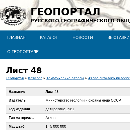
Jump to navigation
ГЕОПОРТАЛ
РУССКОГО ГЕОГРАФИЧЕСКОГО ОБЩ
ГЛАВНАЯ
КАТАЛОГ
НОВОСТИ
ВЫСТАВКИ
О ГЕОПОРТАЛЕ
Лист 48
Геопортал
»
Каталог
»
Тематические атласы
»
Атлас литолого-палеоге
В
Название
Лист 48
ы
Издатель
Министерство геологии и охраны недр СССР
з
Год издания
датировано 1961
Тип материала
Атлас
д
Масштаб
1 : 5 000 000