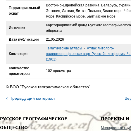
е
Восточно-Европейская равнина, Беларусь, Украин
Территориальный
Эстония, Латвия, Литва, Польша, Белое море, Чё
с
охват
море, Каспийское море, Балтийское море
ь
Картографический фонд Русского географического
Источник
общества
Дата публикации
21.05.2026
Тематические атласы
›
Атлас литолого-
Коллекция
палеогеографических карт Русской платформы. Час
(1961)
Количество
102 просмотра
просмотров
© ВОО "Русское географическое общество"
< Предыдущий материал
Ве
РУССКОЕ ГЕОГРАФИЧЕСКОЕ
ПРОЕКТЫ И
ОБЩЕСТВО
Молодежный клу