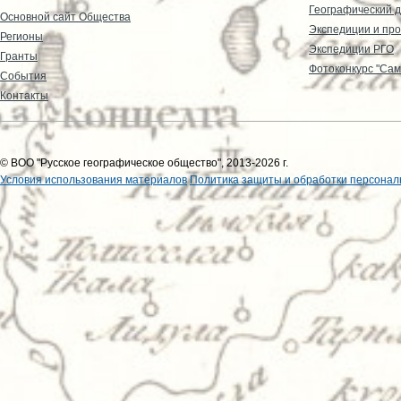
Географический д
Основной сайт Общества
Экспедиции и пр
Регионы
Экспедиции РГО
Гранты
Фотоконкурс "Сам
События
Контакты
© ВОО "Русское географическое общество", 2013-2026 г.
Условия использования материалов
Политика защиты и обработки персонал