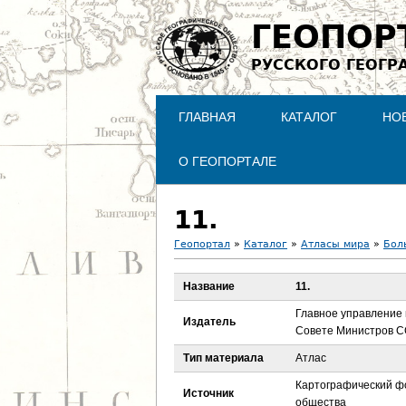
ГЕОПОР
РУССКОГО ГЕОГР
ГЛАВНАЯ
КАТАЛОГ
НО
О ГЕОПОРТАЛЕ
11.
Геопортал
»
Каталог
»
Атласы мира
»
Бол
В
Название
11.
ы
Главное управление 
Издатель
Совете Министров 
з
Тип материала
Атлас
д
Картографический фо
Источник
общества