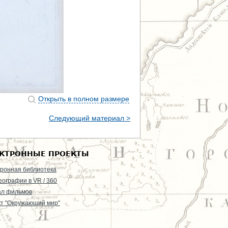
Открыть в полном размере
Следующий материал >
КТРОННЫЕ ПРОЕКТЫ
ронная библиотека
еографии в VR / 360
ал фильмов
т "Окружающий мир"