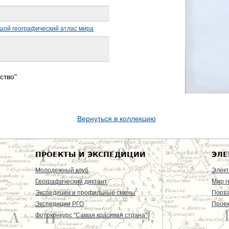
шой географический атлас мира
ство"
Вернуться в коллекцию
ПРОЕКТЫ И ЭКСПЕДИЦИИ
ЭЛЕ
Молодежный клуб
Элект
Географический диктант
Мир г
Экспедиции и профильные смены
Порт
Экспедиции РГО
Проек
Фотоконкурс "Самая красивая страна"