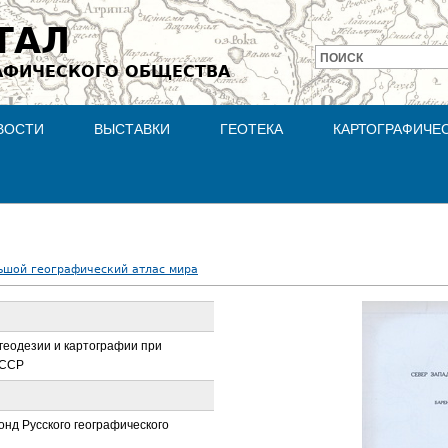
Jump to navigation
ТАЛ
ПОИСК
АФИЧЕСКОГО ОБЩЕСТВА
Форма
поиска
ВОСТИ
ВЫСТАВКИ
ГЕОТЕКА
КАРТОГРАФИЧЕ
ьшой географический атлас мира
геодезии и картографии при
СССР
нд Русского географического