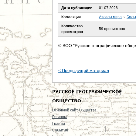
е
Дата публикации
01.07.2026
с
Коллекция
Атласы мира
›
Боль
ь
Количество
59 просмотров
просмотров
© ВОО "Русское географическое обще
< Предыдущий материал
РУССКОЕ ГЕОГРАФИЧЕСКОЕ
ОБЩЕСТВО
Основной сайт Общества
Регионы
Гранты
События