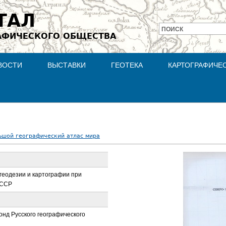
Jump to navigation
ТАЛ
ПОИСК
АФИЧЕСКОГО ОБЩЕСТВА
Форма
поиска
ВОСТИ
ВЫСТАВКИ
ГЕОТЕКА
КАРТОГРАФИЧЕ
ьшой географический атлас мира
геодезии и картографии при
СССР
нд Русского географического