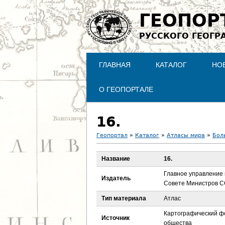
ГЕОПОР
РУССКОГО ГЕОГР
ГЛАВНАЯ
КАТАЛОГ
НО
О ГЕОПОРТАЛЕ
16.
Геопортал
»
Каталог
»
Атласы мира
»
Бол
В
Название
16.
ы
Главное управление 
Издатель
Совете Министров 
з
Тип материала
Атлас
д
Картографический фо
Источник
общества