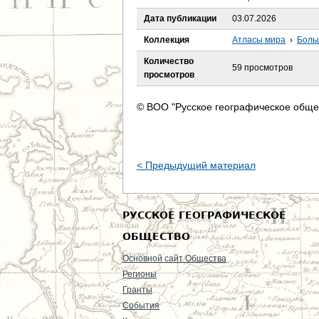
е
Дата публикации
03.07.2026
с
Коллекция
Атласы мира
›
Боль
ь
Количество
59 просмотров
просмотров
© ВОО "Русское географическое обще
< Предыдущий материал
РУССКОЕ ГЕОГРАФИЧЕСКОЕ
ОБЩЕСТВО
Основной сайт Общества
Регионы
Гранты
События