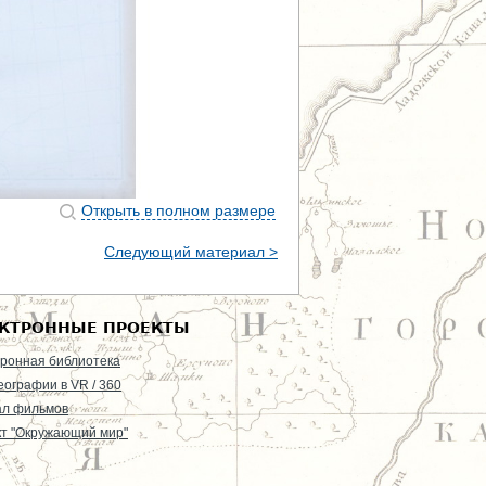
Открыть в полном размере
Следующий материал >
КТРОННЫЕ ПРОЕКТЫ
ронная библиотека
еографии в VR / 360
ал фильмов
т "Окружающий мир"