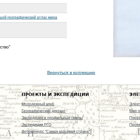
шой географический атлас мира
ство"
Вернуться в коллекцию
ПРОЕКТЫ И ЭКСПЕДИЦИИ
ЭЛЕ
Молодежный клуб
Элект
Географический диктант
Мир г
Экспедиции и профильные смены
Порт
Экспедиции РГО
Проек
Фотоконкурс "Самая красивая страна"