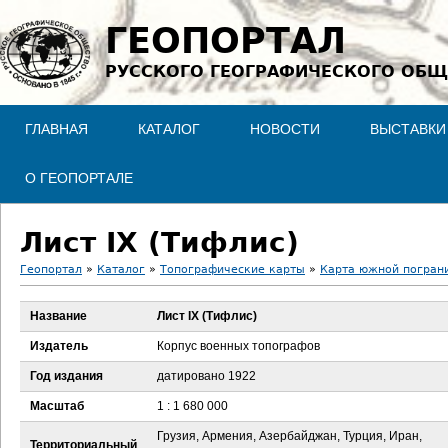
Jump to navigation
ГЕОПОРТАЛ
РУССКОГО ГЕОГРАФИЧЕСКОГО ОБЩ
ГЛАВНАЯ
КАТАЛОГ
НОВОСТИ
ВЫСТАВКИ
О ГЕОПОРТАЛЕ
Лист IX (Тифлис)
Геопортал
»
Каталог
»
Топографические карты
»
Карта южной пограни
В
Название
Лист IX (Тифлис)
ы
Издатель
Корпус военных топографов
з
Год издания
датировано 1922
Масштаб
1 : 1 680 000
д
Грузия, Армения, Азербайджан, Турция, Иран,
Территориальный