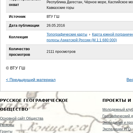
е
Республика Дагестан, Чёрное море, Каспийское мо
охват
Кавказские горы
с
Источник
ВТУ ГШ
ь
Дата публикации
26.05.2016
Топографические карты
›
Карта южной пограничн
Коллекция
полосы Азиатской России (М 1:1 680 000)
Количество
2111 просмотров
просмотров
© ВТУ ГШ
< Предыдущий материал
Ве
РУССКОЕ ГЕОГРАФИЧЕСКОЕ
ПРОЕКТЫ И
ОБЩЕСТВО
Молодежный клу
Географический д
Основной сайт Общества
Экспедиции и пр
Регионы
Экспедиции РГО
Гранты