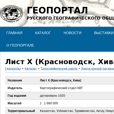
Jump to navigation
ГЕОПОРТАЛ
РУССКОГО ГЕОГРАФИЧЕСКОГО ОБЩ
ГЛАВНАЯ
КАТАЛОГ
НОВОСТИ
ВЫСТАВКИ
О ГЕОПОРТАЛЕ
Лист X (Красноводск, Хив
Геопортал
»
Каталог
»
Топографические карты
»
Карта южной пограни
В
Название
Лист X (Красноводск, Хива)
ы
Издатель
Картографический отдел КВТ
з
Год издания
датировано 1920
Масштаб
1 : 1 680 000
д
Территориальный
Казахстан, Узбекистан, Туркменистан, Актау, Никус