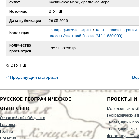
е
охват
Каспийское море, Аральское море
Источник
ВТУ ГШ
с
Дата публикации
26.05.2016
ь
Топографические карты
›
Карта южной пограничн
Коллекция
полосы Азиатской России (М 1:1 680 000)
Количество
1952 просмотра
просмотров
© ВТУ ГШ
< Предыдущий материал
Ве
РУССКОЕ ГЕОГРАФИЧЕСКОЕ
ПРОЕКТЫ И
ОБЩЕСТВО
Молодежный клу
Географический д
Основной сайт Общества
Экспедиции и пр
Регионы
Экспедиции РГО
Гранты
Фотоконкурс "Сам
События