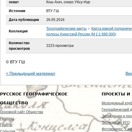
е
охват
Кош-Агач, озеро Убсу-Нур
Источник
ВТУ ГШ
с
Дата публикации
26.05.2016
ь
Топографические карты
›
Карта южной пограничн
Коллекция
полосы Азиатской России (М 1:1 680 000)
Количество
2223 просмотра
просмотров
© ВТУ ГШ
< Предыдущий материал
Ве
РУССКОЕ ГЕОГРАФИЧЕСКОЕ
ПРОЕКТЫ И
ОБЩЕСТВО
Молодежный клу
Географический д
Основной сайт Общества
Экспедиции и пр
Регионы
Экспедиции РГО
Гранты
Фотоконкурс "Сам
События