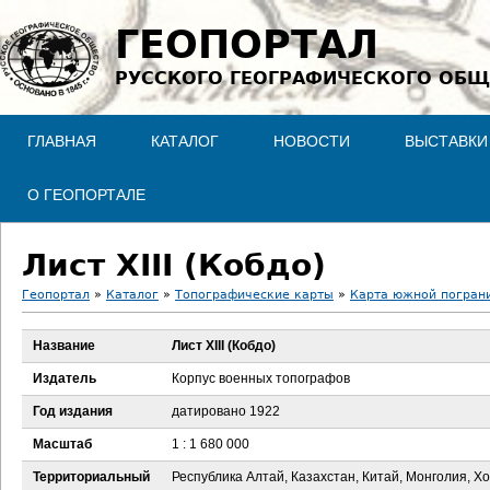
Jump to navigation
ГЕОПОРТАЛ
РУССКОГО ГЕОГРАФИЧЕСКОГО ОБЩ
ГЛАВНАЯ
КАТАЛОГ
НОВОСТИ
ВЫСТАВКИ
О ГЕОПОРТАЛЕ
Лист XIII (Кобдо)
Геопортал
»
Каталог
»
Топографические карты
»
Карта южной пограни
В
Название
Лист XIII (Кобдо)
ы
Издатель
Корпус военных топографов
з
Год издания
датировано 1922
Масштаб
1 : 1 680 000
д
Территориальный
Республика Алтай, Казахстан, Китай, Монголия, Хо