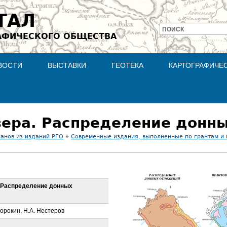
Jump to navigation
ТАЛ
ПОИСК
АФИЧЕСКОГО ОБЩЕСТВА
Форма
поиска
ВОСТИ
ВЫСТАВКИ
ГЕОТЕКА
КАРТОГРАФИЧЕ
озера. Распределение донн
ланов из изданий РГО
»
Современные издания, выполненные по грантам и
. Распределение донных
Сорокин, Н.А. Нестеров