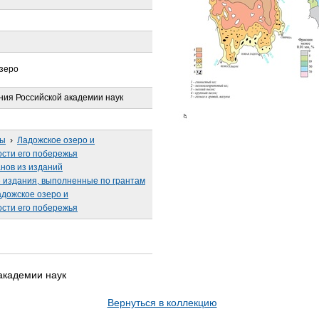
озеро
ния Российской академии наук
сы
›
Ладожское озеро и
сти его побережья
анов из изданий
издания, выполненные по грантам
дожское озеро и
сти его побережья
академии наук
Вернуться в коллекцию