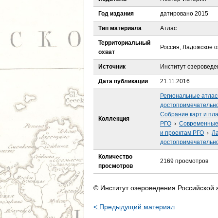
е
Год издания
датировано 2015
с
Тип материала
Атлас
ь
Территориальный
Россия, Ладожское 
охват
Источник
Институт озероведе
Дата публикации
21.11.2016
Региональные атла
достопримечательно
Собрание карт и пл
Коллекция
РГО
›
Современные 
и проектам РГО
›
Ла
достопримечательно
Количество
2169 просмотров
просмотров
© Институт озероведения Российской 
< Предыдущий материал