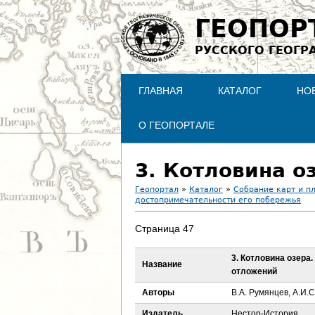
ГЕОПОР
РУССКОГО ГЕОГР
ГЛАВНАЯ
КАТАЛОГ
НО
О ГЕОПОРТАЛЕ
3. Котловина 
Геопортал
»
Каталог
»
Собрание карт и п
достопримечательности его побережья
В
Страница 47
ы
3. Котловина озера
Название
з
отложений
д
Авторы
В.А. Румянцев, А.И.
Издатель
Нестор-История