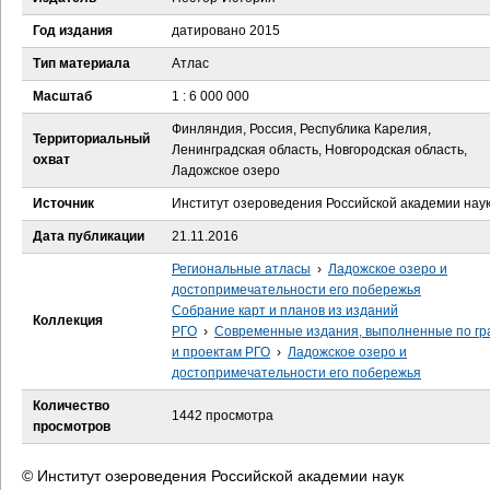
е
Год издания
датировано 2015
с
Тип материала
Атлас
ь
Масштаб
1 : 6 000 000
Финляндия, Россия, Республика Карелия,
Территориальный
Ленинградская область, Новгородская область,
охват
Ладожское озеро
Источник
Институт озероведения Российской академии нау
Дата публикации
21.11.2016
Региональные атласы
›
Ладожское озеро и
достопримечательности его побережья
Собрание карт и планов из изданий
Коллекция
РГО
›
Современные издания, выполненные по гр
и проектам РГО
›
Ладожское озеро и
достопримечательности его побережья
Количество
1442 просмотра
просмотров
© Институт озероведения Российской академии наук