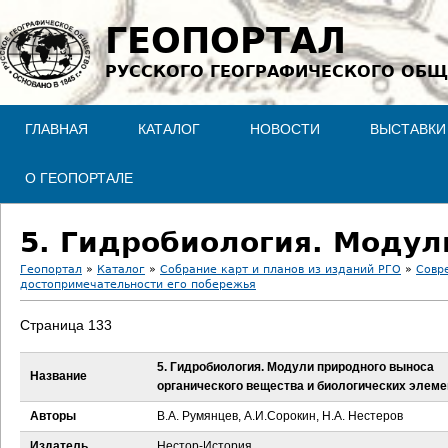
Jump to navigation
ГЕОПОРТАЛ
РУССКОГО ГЕОГРАФИЧЕСКОГО ОБЩ
ГЛАВНАЯ
КАТАЛОГ
НОВОСТИ
ВЫСТАВКИ
О ГЕОПОРТАЛЕ
Геопортал
»
Каталог
»
Собрание карт и планов из изданий РГО
»
Совр
достопримечательности его побережья
В
Страница 133
ы
5. Гидробиология. Модули природного выноса
Название
з
органического вещества и биологических элеме
д
Авторы
В.А. Румянцев, А.И.Сорокин, Н.А. Нестеров
Издатель
Нестор-История