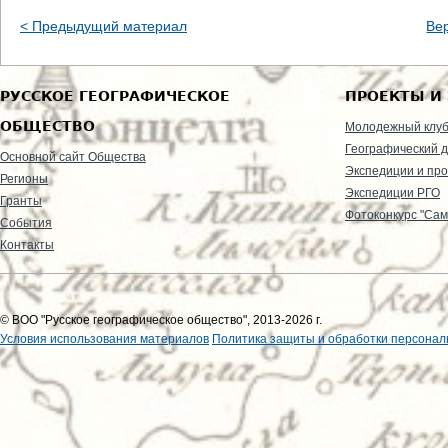
< Предыдущий материал
Ве
РУССКОЕ ГЕОГРАФИЧЕСКОЕ
ПРОЕКТЫ И
ОБЩЕСТВО
Молодежный клу
Географический д
Основной сайт Общества
Экспедиции и пр
Регионы
Экспедиции РГО
Гранты
Фотоконкурс "Сам
События
Контакты
© ВОО "Русское географическое общество", 2013-2026 г.
Условия использования материалов
Политика защиты и обработки персонал