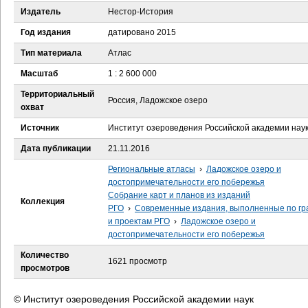
е
Издатель
Нестор-История
с
Год издания
датировано 2015
Тип материала
Атлас
ь
Масштаб
1 : 2 600 000
Территориальный
Россия, Ладожское озеро
охват
Источник
Институт озероведения Российской академии нау
Дата публикации
21.11.2016
Региональные атласы
›
Ладожское озеро и
достопримечательности его побережья
Собрание карт и планов из изданий
Коллекция
РГО
›
Современные издания, выполненные по гр
и проектам РГО
›
Ладожское озеро и
достопримечательности его побережья
Количество
1621 просмотр
просмотров
© Институт озероведения Российской академии наук