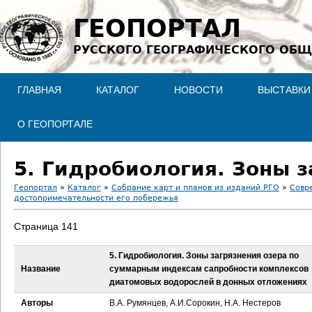
Jump to navigation
ГЕОПОРТАЛ
РУССКОГО ГЕОГРАФИЧЕСКОГО ОБЩ
ГЛАВНАЯ
КАТАЛОГ
НОВОСТИ
ВЫСТАВКИ
О ГЕОПОРТАЛЕ
Геопортал
»
Каталог
»
Собрание карт и планов из изданий РГО
»
Совр
достопримечательности его побережья
В
Страница 141
ы
5. Гидробиология. Зоны загрязнения озера по
з
Название
суммарным индексам сапробности комплексов
диатомовых водорослей в донных отложениях
д
Авторы
В.А. Румянцев, А.И.Сорокин, Н.А. Нестеров