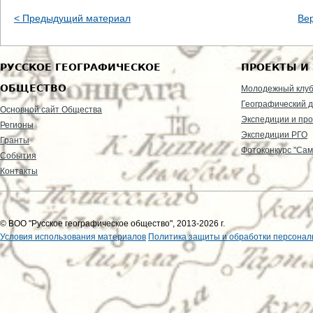
< Предыдущий материал
Ве
РУССКОЕ ГЕОГРАФИЧЕСКОЕ
ПРОЕКТЫ И
ОБЩЕСТВО
Молодежный клу
Географический д
Основной сайт Общества
Экспедиции и пр
Регионы
Экспедиции РГО
Гранты
Фотоконкурс "Сам
События
Контакты
© ВОО "Русское географическое общество", 2013-2026 г.
Условия использования материалов
Политика защиты и обработки персонал