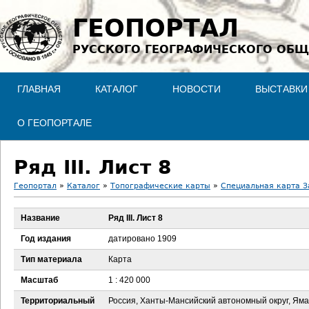
Jump to navigation
ГЕОПОРТАЛ
РУССКОГО ГЕОГРАФИЧЕСКОГО ОБЩ
ГЛАВНАЯ
КАТАЛОГ
НОВОСТИ
ВЫСТАВКИ
О ГЕОПОРТАЛЕ
Ряд III. Лист 8
Геопортал
»
Каталог
»
Топографические карты
»
Специальная карта З
В
Название
Ряд III. Лист 8
ы
Год издания
датировано 1909
з
Тип материала
Карта
Масштаб
1 : 420 000
д
Территориальный
Россия, Ханты-Мансийский автономный округ, Яма