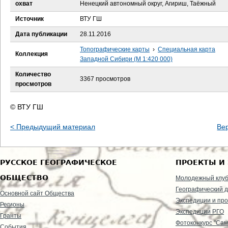
е
охват
Ненецкий автономный округ, Агириш, Таёжный
Источник
ВТУ ГШ
с
Дата публикации
28.11.2016
ь
Топографические карты
›
Специальная карта
Коллекция
Западной Сибири (М 1:420 000)
Количество
3367 просмотров
просмотров
© ВТУ ГШ
< Предыдущий материал
Ве
РУССКОЕ ГЕОГРАФИЧЕСКОЕ
ПРОЕКТЫ И
ОБЩЕСТВО
Молодежный клу
Географический д
Основной сайт Общества
Экспедиции и пр
Регионы
Экспедиции РГО
Гранты
Фотоконкурс "Сам
События