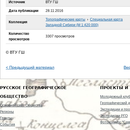
е
Источник
ВТУ ГШ
Дата публикации
28.11.2016
с
Топографические карты
›
Специальная карта
Коллекция
ь
Западной Сибири (М 1:420 000)
Количество
3307 просмотров
просмотров
© ВТУ ГШ
< Предыдущий материал
Ве
РУССКОЕ ГЕОГРАФИЧЕСКОЕ
ПРОЕКТЫ И
ОБЩЕСТВО
Молодежный клу
Географический д
Основной сайт Общества
Экспедиции и пр
Регионы
Экспедиции РГО
Гранты
Фотоконкурс "Сам
События