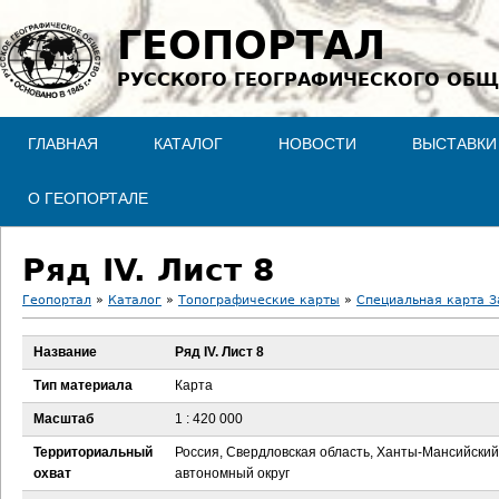
Jump to navigation
ГЕОПОРТАЛ
РУССКОГО ГЕОГРАФИЧЕСКОГО ОБЩ
ГЛАВНАЯ
КАТАЛОГ
НОВОСТИ
ВЫСТАВКИ
О ГЕОПОРТАЛЕ
Ряд IV. Лист 8
Геопортал
»
Каталог
»
Топографические карты
»
Специальная карта З
В
Название
Ряд IV. Лист 8
ы
Тип материала
Карта
з
Масштаб
1 : 420 000
Территориальный
Россия, Свердловская область, Ханты-Мансийский
д
охват
автономный округ