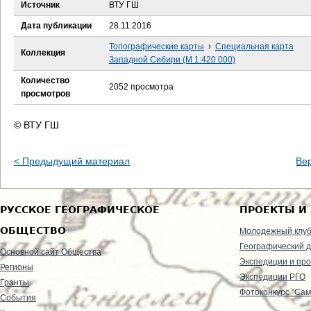
е
Источник
ВТУ ГШ
Дата публикации
28.11.2016
с
Топографические карты
›
Специальная карта
Коллекция
ь
Западной Сибири (М 1:420 000)
Количество
2052 просмотра
просмотров
© ВТУ ГШ
< Предыдущий материал
Ве
РУССКОЕ ГЕОГРАФИЧЕСКОЕ
ПРОЕКТЫ И
ОБЩЕСТВО
Молодежный клу
Географический д
Основной сайт Общества
Экспедиции и пр
Регионы
Экспедиции РГО
Гранты
Фотоконкурс "Сам
События