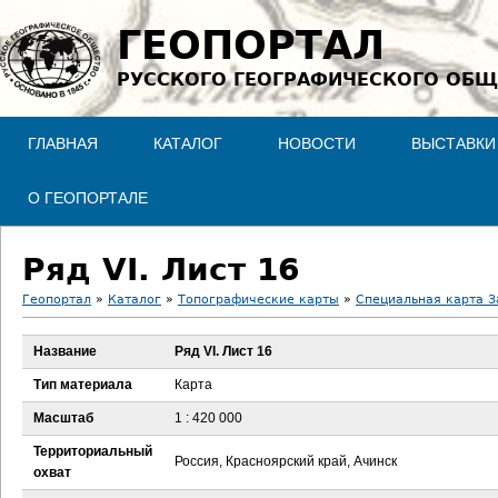
Jump to navigation
ГЕОПОРТАЛ
РУССКОГО ГЕОГРАФИЧЕСКОГО ОБЩ
ГЛАВНАЯ
КАТАЛОГ
НОВОСТИ
ВЫСТАВКИ
О ГЕОПОРТАЛЕ
Ряд VI. Лист 16
Геопортал
»
Каталог
»
Топографические карты
»
Специальная карта З
В
Название
Ряд VI. Лист 16
ы
Тип материала
Карта
з
Масштаб
1 : 420 000
Территориальный
д
Россия, Красноярский край, Ачинск
охват