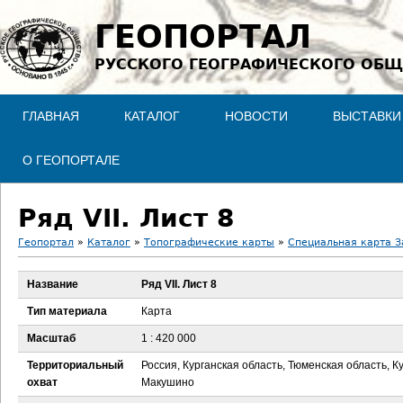
Jump to navigation
ГЕОПОРТАЛ
РУССКОГО ГЕОГРАФИЧЕСКОГО ОБЩ
ГЛАВНАЯ
КАТАЛОГ
НОВОСТИ
ВЫСТАВКИ
О ГЕОПОРТАЛЕ
Ряд VII. Лист 8
Геопортал
»
Каталог
»
Топографические карты
»
Специальная карта З
В
Название
Ряд VII. Лист 8
ы
Тип материала
Карта
з
Масштаб
1 : 420 000
Территориальный
Россия, Курганская область, Тюменская область, Ку
д
охват
Макушино