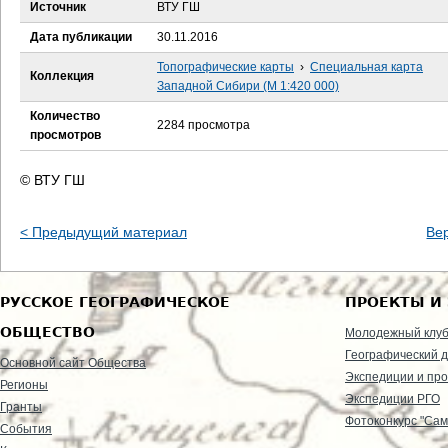
е
Источник
ВТУ ГШ
Дата публикации
30.11.2016
с
Топографические карты
›
Специальная карта
Коллекция
ь
Западной Сибири (М 1:420 000)
Количество
2284 просмотра
просмотров
© ВТУ ГШ
< Предыдущий материал
Ве
РУССКОЕ ГЕОГРАФИЧЕСКОЕ
ПРОЕКТЫ И
ОБЩЕСТВО
Молодежный клу
Географический д
Основной сайт Общества
Экспедиции и пр
Регионы
Экспедиции РГО
Гранты
Фотоконкурс "Сам
События