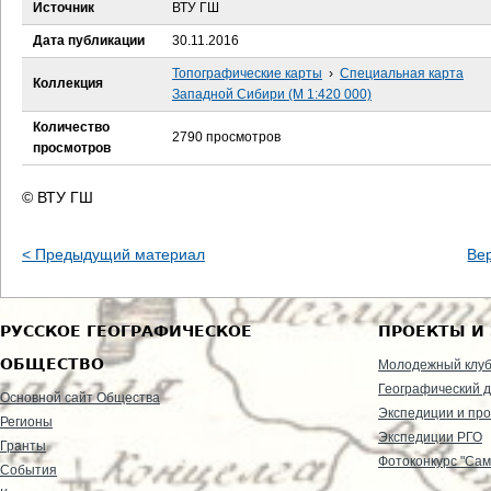
е
Источник
ВТУ ГШ
Дата публикации
30.11.2016
с
Топографические карты
›
Специальная карта
Коллекция
ь
Западной Сибири (М 1:420 000)
Количество
2790 просмотров
просмотров
© ВТУ ГШ
< Предыдущий материал
Ве
РУССКОЕ ГЕОГРАФИЧЕСКОЕ
ПРОЕКТЫ И
ОБЩЕСТВО
Молодежный клу
Географический д
Основной сайт Общества
Экспедиции и пр
Регионы
Экспедиции РГО
Гранты
Фотоконкурс "Сам
События