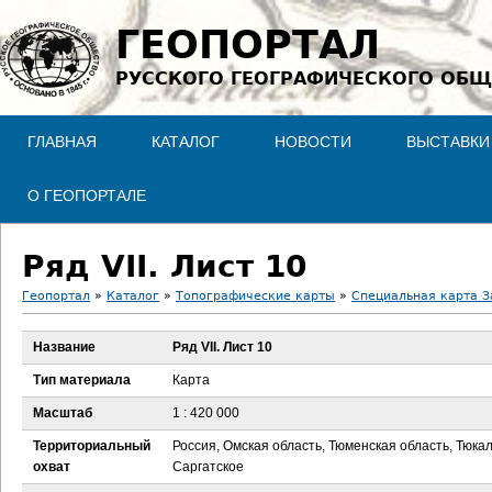
Jump to navigation
ГЕОПОРТАЛ
РУССКОГО ГЕОГРАФИЧЕСКОГО ОБЩ
ГЛАВНАЯ
КАТАЛОГ
НОВОСТИ
ВЫСТАВКИ
О ГЕОПОРТАЛЕ
Ряд VII. Лист 10
Геопортал
»
Каталог
»
Топографические карты
»
Специальная карта З
В
Название
Ряд VII. Лист 10
ы
Тип материала
Карта
з
Масштаб
1 : 420 000
Территориальный
Россия, Омская область, Тюменская область, Тюкал
д
охват
Саргатское