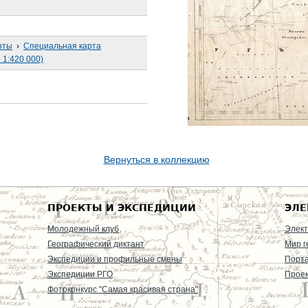
рты
›
Специальная карта
 1:420 000)
Вернуться в коллекцию
ПРОЕКТЫ И ЭКСПЕДИЦИИ
ЭЛЕ
Молодежный клуб
Элект
Географический диктант
Мир г
Экспедиции и профильные смены
Порт
Экспедиции РГО
Проек
Фотоконкурс "Самая красивая страна"