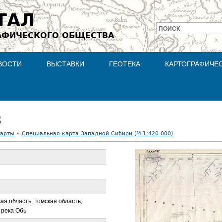
Jump to navigation
ТАЛ
ПОИСК
АФИЧЕСКОГО ОБЩЕСТВА
Форма
поиска
ВОСТИ
ВЫСТАВКИ
ГЕОТЕКА
КАРТОГРАФИЧЕ
3
карты
»
Специальная карта Западной Сибири (М 1:420 000)
ая область, Томская область,
 река Обь