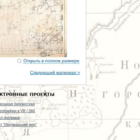
Открыть в полном размере
Следующий материал >
КТРОННЫЕ ПРОЕКТЫ
ронная библиотека
еографии в VR / 360
ал фильмов
т "Окружающий мир"