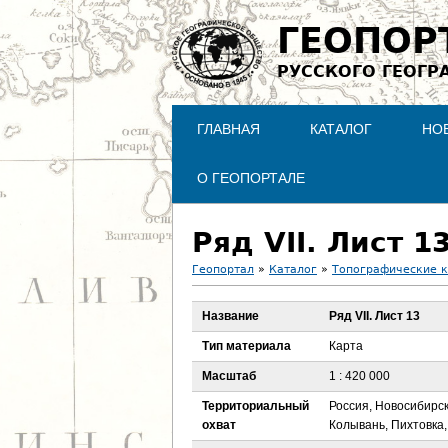
ГЕОПОР
РУССКОГО ГЕОГР
ГЛАВНАЯ
КАТАЛОГ
НО
О ГЕОПОРТАЛЕ
Ряд VII. Лист 1
Геопортал
»
Каталог
»
Топографические 
В
Название
Ряд VII. Лист 13
ы
Тип материала
Карта
з
Масштаб
1 : 420 000
Территориальный
Россия, Новосибирск
д
охват
Колывань, Пихтовка,