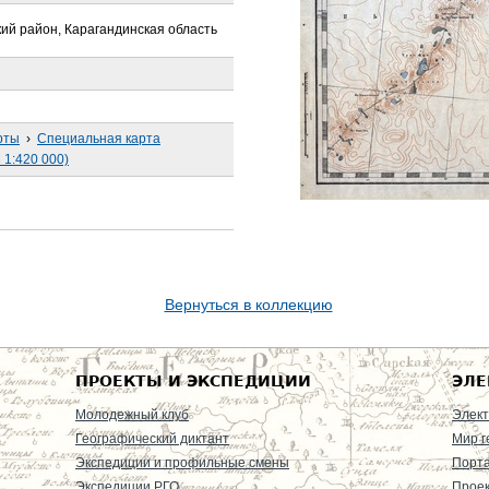
ий район, Карагандинская область
рты
›
Специальная карта
 1:420 000)
Вернуться в коллекцию
ПРОЕКТЫ И ЭКСПЕДИЦИИ
ЭЛЕ
Молодежный клуб
Элект
Географический диктант
Мир г
Экспедиции и профильные смены
Порт
Экспедиции РГО
Проек