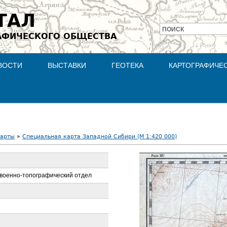
Jump to navigation
ТАЛ
ПОИСК
АФИЧЕСКОГО ОБЩЕСТВА
Форма
поиска
ВОСТИ
ВЫСТАВКИ
ГЕОТЕКА
КАРТОГРАФИЧЕ
карты
»
Специальная карта Западной Сибири (М 1:420 000)
военно-топографический отдел