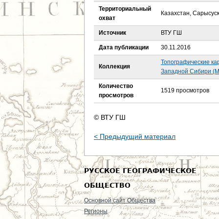
е
Территориальный
Казахстан, Сарысуск
охват
с
Источник
ВТУ ГШ
ь
Дата публикации
30.11.2016
Топографические ка
Коллекция
Западной Сибири (М
Количество
1519 просмотров
просмотров
© ВТУ ГШ
< Предыдущий материал
РУССКОЕ ГЕОГРАФИЧЕСКОЕ
ОБЩЕСТВО
Основной сайт Общества
Регионы