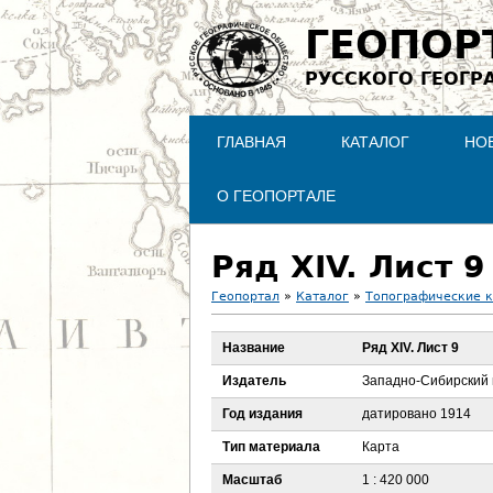
ГЕОПОР
РУССКОГО ГЕОГР
ГЛАВНАЯ
КАТАЛОГ
НО
О ГЕОПОРТАЛЕ
Ряд XIV. Лист 9
Геопортал
»
Каталог
»
Топографические 
В
Название
Ряд XIV. Лист 9
ы
Издатель
Западно-Сибирский 
з
Год издания
датировано 1914
Тип материала
Карта
д
Масштаб
1 : 420 000