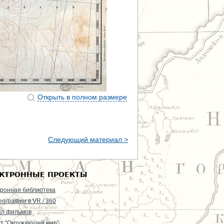
Открыть в полном размере
Следующий материал >
КТРОННЫЕ ПРОЕКТЫ
ронная библиотека
еографии в VR / 360
ал фильмов
т "Окружающий мир"