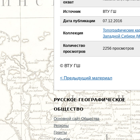
е
охват
Источник
ВТУ ГШ
с
Дата публикации
07.12.2016
ь
Топографические ка
Коллекция
Западной Сибири (М
Количество
2256 просмотров
просмотров
© ВТУ ГШ
< Предыдущий материал
РУССКОЕ ГЕОГРАФИЧЕСКОЕ
ОБЩЕСТВО
Основной сайт Общества
Регионы
Гранты
События