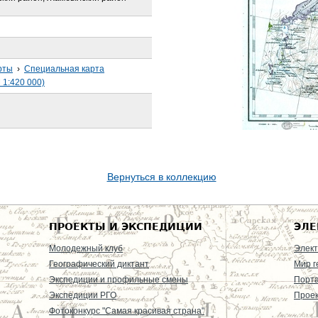
рты
›
Специальная карта
 1:420 000)
Вернуться в коллекцию
ПРОЕКТЫ И ЭКСПЕДИЦИИ
ЭЛЕ
Молодежный клуб
Элект
Географический диктант
Мир г
Экспедиции и профильные смены
Порт
Экспедиции РГО
Проек
Фотоконкурс "Самая красивая страна"