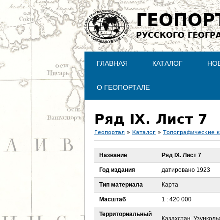
ГЕОПОР
РУССКОГО ГЕОГР
ГЛАВНАЯ
КАТАЛОГ
НО
О ГЕОПОРТАЛЕ
Ряд IX. Лист 7
Геопортал
»
Каталог
»
Топографические 
В
Название
Ряд IX. Лист 7
ы
Год издания
датировано 1923
з
Тип материала
Карта
Масштаб
1 : 420 000
д
Территориальный
Казахстан, Узункол