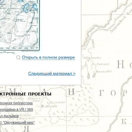
Открыть в полном размере
Следующий материал >
КТРОННЫЕ ПРОЕКТЫ
ронная библиотека
еографии в VR / 360
ал фильмов
т "Окружающий мир"