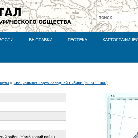
Jump to navigation
ТАЛ
ПОИСК
АФИЧЕСКОГО ОБЩЕСТВА
Форма
поиска
ВОСТИ
ВЫСТАВКИ
ГЕОТЕКА
КАРТОГРАФИЧЕ
карты
»
Специальная карта Западной Сибири (М 1:420 000)
ьский район, Жамбылский район