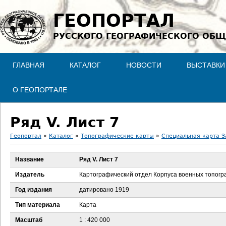
Jump to navigation
ГЕОПОРТАЛ
РУССКОГО ГЕОГРАФИЧЕСКОГО ОБЩ
ГЛАВНАЯ
КАТАЛОГ
НОВОСТИ
ВЫСТАВКИ
О ГЕОПОРТАЛЕ
Ряд V. Лист 7
Геопортал
»
Каталог
»
Топографические карты
»
Специальная карта З
В
Название
Ряд V. Лист 7
ы
Издатель
Картографический отдел Корпуса военных топог
з
Год издания
датировано 1919
Тип материала
Карта
д
Масштаб
1 : 420 000