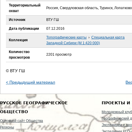
е
Территориальный
Россия, Свердловская область, Туринск, Лопатково
охват
с
Источник
ВТУ ГШ
ь
Дата публикации
07.12.2016
Топографические карты
›
Специальная карта
Коллекция
Западной Сибири (М 1:420 000)
Количество
2201 просмотр
просмотров
© ВТУ ГШ
< Предыдущий материал
Ве
РУССКОЕ ГЕОГРАФИЧЕСКОЕ
ПРОЕКТЫ И
ОБЩЕСТВО
Молодежный клу
Географический д
Основной сайт Общества
Экспедиции и пр
Регионы
Экспедиции РГО