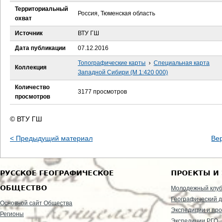
е
Территориальный
Россия, Тюменская область
охват
с
Источник
ВТУ ГШ
ь
Дата публикации
07.12.2016
Топографические карты
›
Специальная карта
Коллекция
Западной Сибири (М 1:420 000)
Количество
3177 просмотров
просмотров
© ВТУ ГШ
< Предыдущий материал
Ве
РУССКОЕ ГЕОГРАФИЧЕСКОЕ
ПРОЕКТЫ И
ОБЩЕСТВО
Молодежный клу
Географический д
Основной сайт Общества
Экспедиции и пр
Регионы
Экспедиции РГО