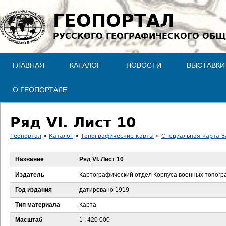
Jump to navigation
ГЕОПОРТАЛ
РУССКОГО ГЕОГРАФИЧЕСКОГО ОБЩ
ГЛАВНАЯ
КАТАЛОГ
НОВОСТИ
ВЫСТАВКИ
О ГЕОПОРТАЛЕ
Ряд VI. Лист 10
Геопортал
»
Каталог
»
Топографические карты
»
Специальная карта З
В
Название
Ряд VI. Лист 10
ы
Издатель
Картографический отдел Корпуса военных топог
з
Год издания
датировано 1919
Тип материала
Карта
д
Масштаб
1 : 420 000