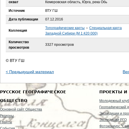
е
охват
Кемеровская область, Юрга, река Обь
Источник
ВТУ ГШ
с
Дата публикации
07.12.2016
ь
Топографические карты
›
Специальная карта
Коллекция
Западной Сибири (М 1:420 000)
Количество
3327 просмотров
просмотров
© ВТУ ГШ
< Предыдущий материал
Ве
РУССКОЕ ГЕОГРАФИЧЕСКОЕ
ПРОЕКТЫ И
ОБЩЕСТВО
Молодежный клу
Географический д
Основной сайт Общества
Экспедиции и пр
Регионы
Экспедиции РГО
Гранты
Фотоконкурс "Сам
События