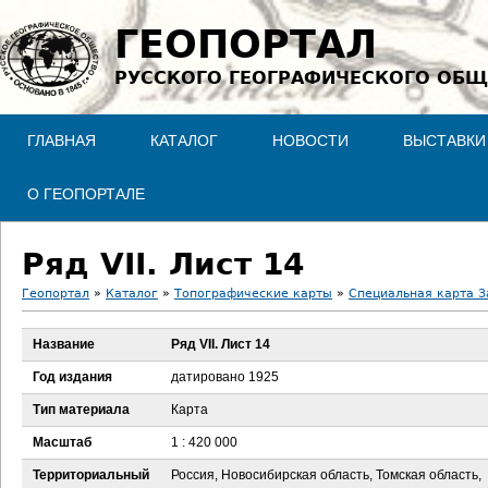
Jump to navigation
ГЕОПОРТАЛ
РУССКОГО ГЕОГРАФИЧЕСКОГО ОБЩ
ГЛАВНАЯ
КАТАЛОГ
НОВОСТИ
ВЫСТАВКИ
О ГЕОПОРТАЛЕ
Ряд VII. Лист 14
Геопортал
»
Каталог
»
Топографические карты
»
Специальная карта З
В
Название
Ряд VII. Лист 14
ы
Год издания
датировано 1925
з
Тип материала
Карта
Масштаб
1 : 420 000
д
Территориальный
Россия, Новосибирская область, Томская область,