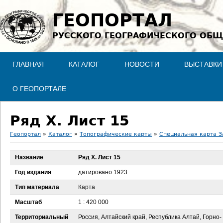
Jump to navigation
ГЕОПОРТАЛ
РУССКОГО ГЕОГРАФИЧЕСКОГО ОБЩ
ГЛАВНАЯ
КАТАЛОГ
НОВОСТИ
ВЫСТАВКИ
О ГЕОПОРТАЛЕ
Ряд X. Лист 15
Геопортал
»
Каталог
»
Топографические карты
»
Специальная карта З
В
Название
Ряд X. Лист 15
ы
Год издания
датировано 1923
з
Тип материала
Карта
Масштаб
1 : 420 000
д
Территориальный
Россия, Алтайский край, Республика Алтай, Горно-