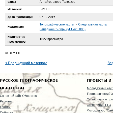
е
охват
Алтайск, озеро Телецкое
Источник
ВТУ ГШ
с
Дата публикации
07.12.2016
ь
Топографические карты
›
Специальная карта
Коллекция
Западной Сибири (М 1:420 000)
Количество
1622 просмотра
просмотров
© ВТУ ГШ
< Предыдущий материал
Ве
РУССКОЕ ГЕОГРАФИЧЕСКОЕ
ПРОЕКТЫ И
ОБЩЕСТВО
Молодежный клу
Географический д
Основной сайт Общества
Экспедиции и пр
Регионы
Экспедиции РГО
Гранты
Фотоконкурс "Сам
События