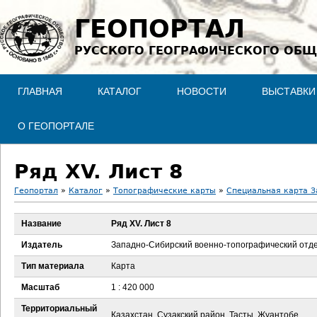
Jump to navigation
ГЕОПОРТАЛ
РУССКОГО ГЕОГРАФИЧЕСКОГО ОБЩ
ГЛАВНАЯ
КАТАЛОГ
НОВОСТИ
ВЫСТАВКИ
О ГЕОПОРТАЛЕ
Ряд XV. Лист 8
Геопортал
»
Каталог
»
Топографические карты
»
Специальная карта З
В
Название
Ряд XV. Лист 8
ы
Издатель
Западно-Сибирский военно-топографический отд
з
Тип материала
Карта
Масштаб
1 : 420 000
д
Территориальный
Казахстан, Сузакский район, Тасты, Жуантобе