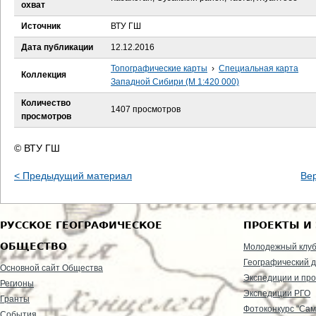
е
охват
Источник
ВТУ ГШ
с
Дата публикации
12.12.2016
ь
Топографические карты
›
Специальная карта
Коллекция
Западной Сибири (М 1:420 000)
Количество
1407 просмотров
просмотров
© ВТУ ГШ
< Предыдущий материал
Ве
РУССКОЕ ГЕОГРАФИЧЕСКОЕ
ПРОЕКТЫ И
ОБЩЕСТВО
Молодежный клу
Географический д
Основной сайт Общества
Экспедиции и пр
Регионы
Экспедиции РГО
Гранты
Фотоконкурс "Сам
События