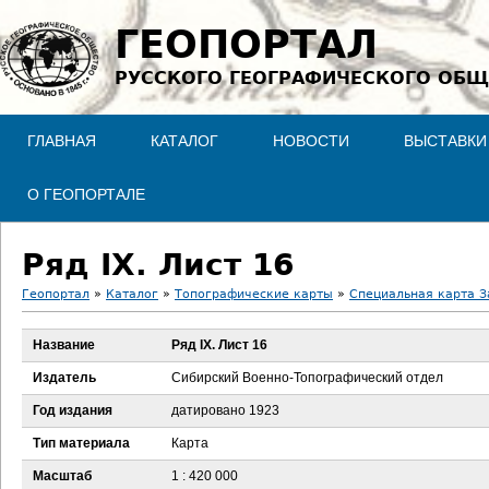
Jump to navigation
ГЕОПОРТАЛ
РУССКОГО ГЕОГРАФИЧЕСКОГО ОБЩ
ГЛАВНАЯ
КАТАЛОГ
НОВОСТИ
ВЫСТАВКИ
О ГЕОПОРТАЛЕ
Ряд IX. Лист 16
Геопортал
»
Каталог
»
Топографические карты
»
Специальная карта З
В
Название
Ряд IX. Лист 16
ы
Издатель
Сибирский Военно-Топографический отдел
з
Год издания
датировано 1923
Тип материала
Карта
д
Масштаб
1 : 420 000