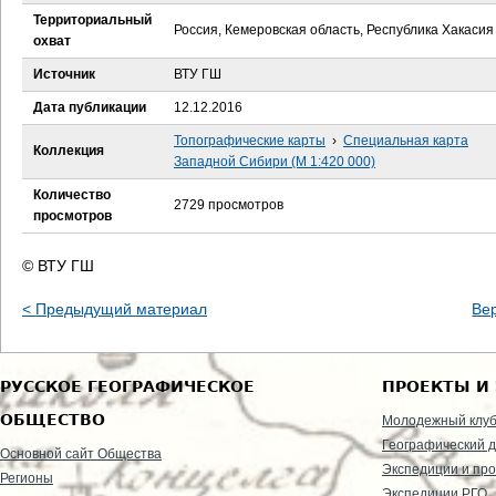
е
Территориальный
Россия, Кемеровская область, Республика Хакасия
охват
с
Источник
ВТУ ГШ
ь
Дата публикации
12.12.2016
Топографические карты
›
Специальная карта
Коллекция
Западной Сибири (М 1:420 000)
Количество
2729 просмотров
просмотров
© ВТУ ГШ
< Предыдущий материал
Ве
РУССКОЕ ГЕОГРАФИЧЕСКОЕ
ПРОЕКТЫ И
ОБЩЕСТВО
Молодежный клу
Географический д
Основной сайт Общества
Экспедиции и пр
Регионы
Экспедиции РГО