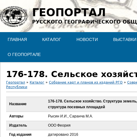
Jump to navigation
ГЕОПОРТАЛ
РУССКОГО ГЕОГРАФИЧЕСКОГО ОБЩ
ГЛАВНАЯ
КАТАЛОГ
НОВОСТИ
ВЫСТАВКИ
О ГЕОПОРТАЛЕ
Геопортал
»
Каталог
»
Собрание карт и планов из изданий РГО
»
Совр
Республики
В
176-178. Сельское хозяйство. Структура земель
ы
Название
структура посевных площадей
з
Авторы
Рысин И.И., Саранча М.А.
Издатель
ООО Феория
д
Год издания
датировано 2016