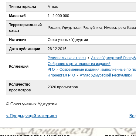
е
Тип материала
Атлас
с
Масштаб
1 : 2 000 000
Территориальный
ь
Россия, Удмуртская Республика, Ижевск, река Кама
охват
Источник
Союз ученых Удмуртии
Дата публикации
26.12.2016
Региональные атласы
›
Атлас Удмуртской Респуб
Собрание карт и планов из изданий
Коллекция
РГО
›
Современные издания, выполненные по гр
и проектам РГО
›
Атлас Удмуртской Республики
Количество
2326 просмотров
просмотров
© Союз ученых Удмуртии
< Предыдущий материал
Ве