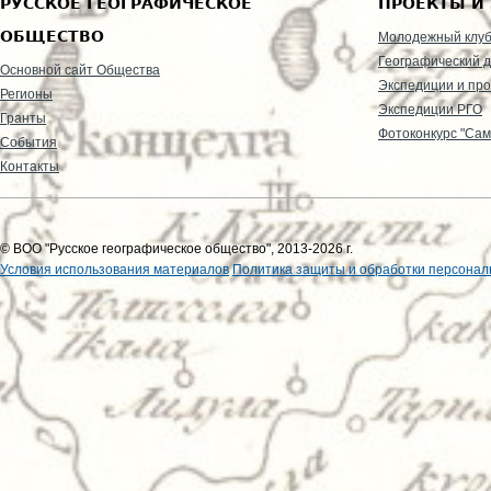
РУССКОЕ ГЕОГРАФИЧЕСКОЕ
ПРОЕКТЫ И
ОБЩЕСТВО
Молодежный клу
Географический д
Основной сайт Общества
Экспедиции и пр
Регионы
Экспедиции РГО
Гранты
Фотоконкурс "Сам
События
Контакты
© ВОО "Русское географическое общество", 2013-2026 г.
Условия использования материалов
Политика защиты и обработки персонал