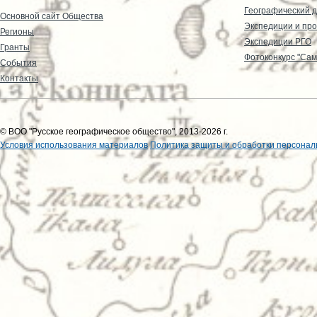
Географический д
Основной сайт Общества
Экспедиции и пр
Регионы
Экспедиции РГО
Гранты
Фотоконкурс "Сам
События
Контакты
© ВОО "Русское географическое общество", 2013-2026 г.
Условия использования материалов
Политика защиты и обработки персонал