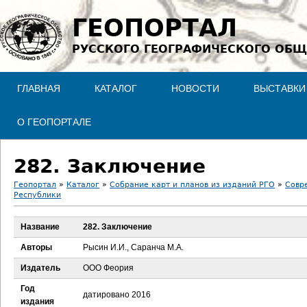
Jump to navigation
ГЕОПОРТАЛ
РУССКОГО ГЕОГРАФИЧЕСКОГО ОБЩ
ГЛАВНАЯ
КАТАЛОГ
НОВОСТИ
ВЫСТАВКИ
О ГЕОПОРТАЛЕ
282. Заключение
Геопортал
»
Каталог
»
Собрание карт и планов из изданий РГО
»
Совр
Республики
В
Название
282. Заключение
ы
Авторы
Рысин И.И., Саранча М.А.
з
Издатель
ООО Феория
д
Год
датировано 2016
издания