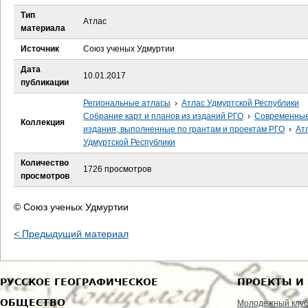
е
Тип
Атлас
материала
с
Источник
Союз ученых Удмуртии
ь
Дата
10.01.2017
публикации
Региональные атласы
›
Атлас Удмуртской Республики
Собрание карт и планов из изданий РГО
›
Современны
Коллекция
издания, выполненные по грантам и проектам РГО
›
Ат
Удмуртской Республики
Количество
1726 просмотров
просмотров
© Союз ученых Удмуртии
< Предыдущий материал
РУССКОЕ ГЕОГРАФИЧЕСКОЕ
ПРОЕКТЫ И
ОБЩЕСТВО
Молодежный клу