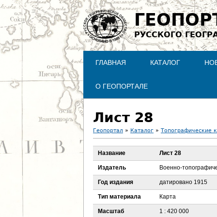
ГЕОПОР
РУССКОГО ГЕОГР
ГЛАВНАЯ
КАТАЛОГ
НО
О ГЕОПОРТАЛЕ
Лист 28
Геопортал
»
Каталог
»
Топографические 
В
Название
Лист 28
ы
Издатель
Военно-топографиче
з
Год издания
датировано 1915
Тип материала
Карта
д
Масштаб
1 : 420 000