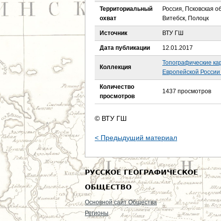
е
Территориальный
Россия, Псковская о
охват
Витебск, Полоцк
с
Источник
ВТУ ГШ
ь
Дата публикации
12.01.2017
Топографические ка
Коллекция
Европейской России 
Количество
1437 просмотров
просмотров
© ВТУ ГШ
< Предыдущий материал
РУССКОЕ ГЕОГРАФИЧЕСКОЕ
ОБЩЕСТВО
Основной сайт Общества
Регионы