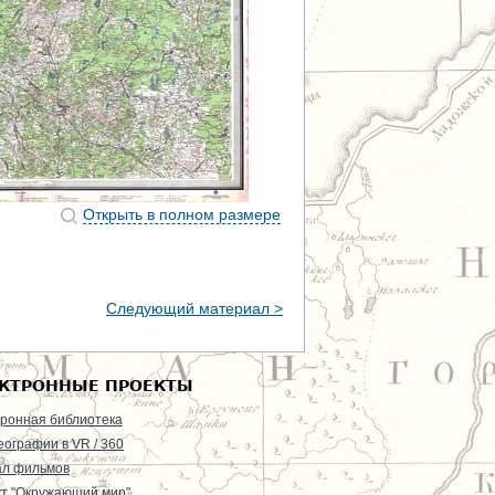
Открыть в полном размере
Следующий материал >
КТРОННЫЕ ПРОЕКТЫ
ронная библиотека
еографии в VR / 360
ал фильмов
т "Окружающий мир"