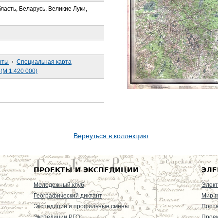
бласть, Беларусь, Великие Луки,
рты
›
Специальная карта
(М 1:420 000)
Вернуться в коллекцию
ПРОЕКТЫ И ЭКСПЕДИЦИИ
ЭЛЕ
Молодежный клуб
Элект
Географический диктант
Мир г
Экспедиции и профильные смены
Порт
Экспедиции РГО
Проек