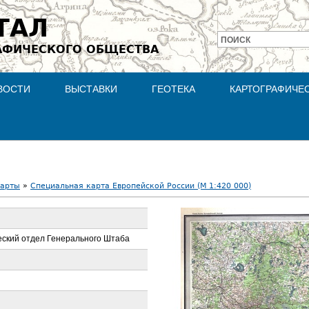
Jump to navigation
ТАЛ
ПОИСК
АФИЧЕСКОГО ОБЩЕСТВА
Форма
поиска
ВОСТИ
ВЫСТАВКИ
ГЕОТЕКА
КАРТОГРАФИЧЕ
карты
»
Специальная карта Европейской России (М 1:420 000)
ский отдел Генерального Штаба