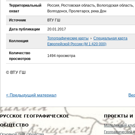
е
Территориальный
Россия, Ростовская область, Вологодская область,
охват
Волгодонск, Пролетарск, река Дон
с
Источник
ВТУ ГШ
ь
Дата публикации
20.01.2017
Топографические карты
›
Специальная карта
Коллекция
Европейской России (М 1:420 000)
Количество
1494 просмотра
просмотров
© ВТУ ГШ
< Предыдущий материал
Ве
РУССКОЕ ГЕОГРАФИЧЕСКОЕ
ПРОЕКТЫ И
ОБЩЕСТВО
Молодежный клу
Географический д
Основной сайт Общества