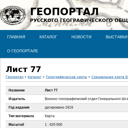
Jump to navigation
ГЕОПОРТАЛ
РУССКОГО ГЕОГРАФИЧЕСКОГО ОБЩ
ГЛАВНАЯ
КАТАЛОГ
НОВОСТИ
ВЫСТАВКИ
О ГЕОПОРТАЛЕ
Лист 77
Геопортал
»
Каталог
»
Топографические карты
»
Специальная карта Ев
В
Название
Лист 77
ы
Издатель
Военно-топографический отдел Генерального Шт
з
Год издания
датировано 1919
Тип материала
Карта
д
Масштаб
1 : 420 000