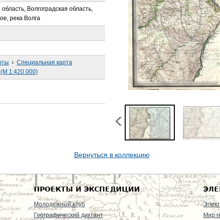
 область, Волгоградская область,
ое, река Волга
рты
›
Специальная карта
(М 1:420 000)
Вернуться в коллекцию
ПРОЕКТЫ И ЭКСПЕДИЦИИ
ЭЛЕ
Молодежный клуб
Элект
Географический диктант
Мир г