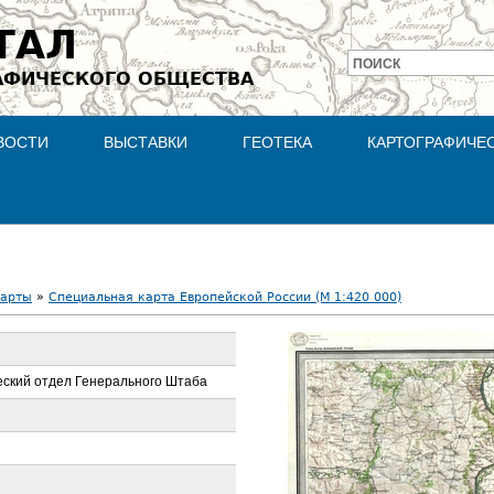
Jump to navigation
ТАЛ
ПОИСК
АФИЧЕСКОГО ОБЩЕСТВА
Форма
поиска
ВОСТИ
ВЫСТАВКИ
ГЕОТЕКА
КАРТОГРАФИЧЕ
карты
»
Специальная карта Европейской России (М 1:420 000)
ский отдел Генерального Штаба