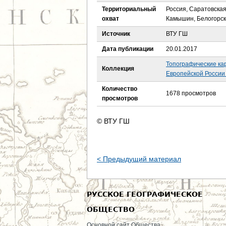
е
Территориальный
Россия, Саратовская
охват
Камышин, Белогорск
с
Источник
ВТУ ГШ
ь
Дата публикации
20.01.2017
Топографические ка
Коллекция
Европейской России 
Количество
1678 просмотров
просмотров
© ВТУ ГШ
< Предыдущий материал
РУССКОЕ ГЕОГРАФИЧЕСКОЕ
ОБЩЕСТВО
Основной сайт Общества