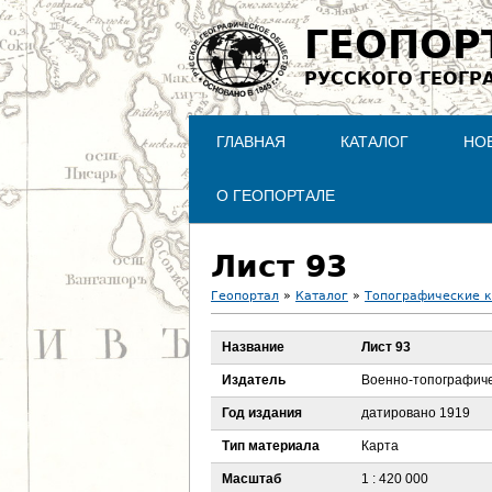
ГЕОПОР
РУССКОГО ГЕОГР
ГЛАВНАЯ
КАТАЛОГ
НО
О ГЕОПОРТАЛЕ
Лист 93
Геопортал
»
Каталог
»
Топографические 
В
Название
Лист 93
ы
Издатель
Военно-топографиче
з
Год издания
датировано 1919
Тип материала
Карта
д
Масштаб
1 : 420 000