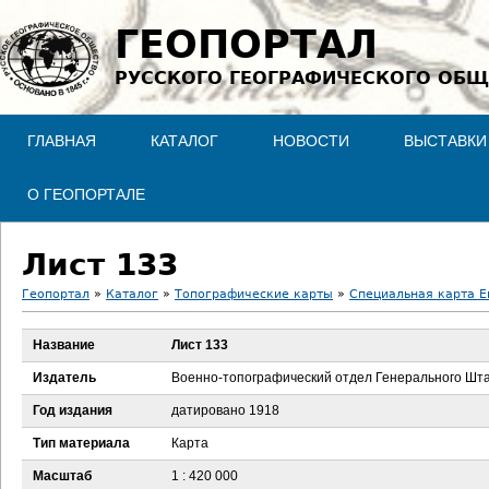
Jump to navigation
ГЕОПОРТАЛ
РУССКОГО ГЕОГРАФИЧЕСКОГО ОБЩ
ГЛАВНАЯ
КАТАЛОГ
НОВОСТИ
ВЫСТАВКИ
О ГЕОПОРТАЛЕ
Лист 133
Геопортал
»
Каталог
»
Топографические карты
»
Специальная карта Ев
В
Название
Лист 133
ы
Издатель
Военно-топографический отдел Генерального Шт
з
Год издания
датировано 1918
Тип материала
Карта
д
Масштаб
1 : 420 000