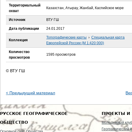
е
Территориальный
Казахстан, Атырау, Жанбай, Каспийское море
охват
с
Источник
ВТУ ГШ
ь
Дата публикации
24.01.2017
Топографические карты
›
Специальная карта
Коллекция
Европейской России (М 1:420 000)
Количество
1595 просмотров
просмотров
© ВТУ ГШ
< Предыдущий материал
Ве
РУССКОЕ ГЕОГРАФИЧЕСКОЕ
ПРОЕКТЫ И
ОБЩЕСТВО
Молодежный клу
Географический д
Основной сайт Общества