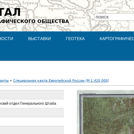
Jump to navigation
ТАЛ
ПОИСК
АФИЧЕСКОГО ОБЩЕСТВА
Форма
поиска
ВОСТИ
ВЫСТАВКИ
ГЕОТЕКА
КАРТОГРАФИЧЕ
карты
»
Специальная карта Европейской России (М 1:420 000)
ский отдел Генерального Штаба