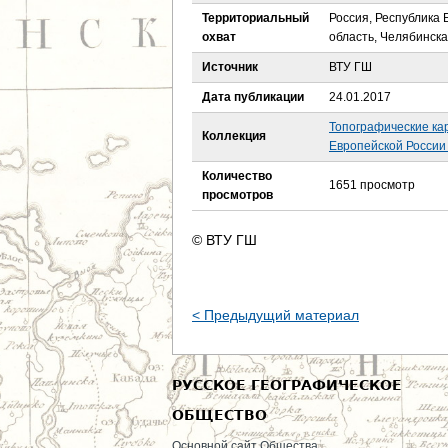
е
Территориальный
Россия, Республика
охват
область, Челябинска
с
Источник
ВТУ ГШ
ь
Дата публикации
24.01.2017
Топографические ка
Коллекция
Европейской России 
Количество
1651 просмотр
просмотров
© ВТУ ГШ
< Предыдущий материал
РУССКОЕ ГЕОГРАФИЧЕСКОЕ
ОБЩЕСТВО
Основной сайт Общества