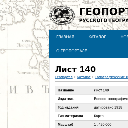
ГЕОПОР
РУССКОГО ГЕОГР
ГЛАВНАЯ
КАТАЛОГ
НО
О ГЕОПОРТАЛЕ
Лист 140
Геопортал
»
Каталог
»
Топографические 
В
Название
Лист 140
ы
Издатель
Военно-топографиче
з
Год издания
датировано 1918
Тип материала
Карта
д
Масштаб
1 : 420 000