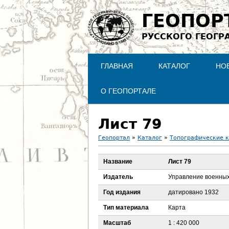
ГЕОПОР
РУССКОГО ГЕОГР
ГЛАВНАЯ
КАТАЛОГ
НО
О ГЕОПОРТАЛЕ
Лист 79
Геопортал
»
Каталог
»
Топографические 
В
Название
Лист 79
ы
Издатель
Управление военны
з
Год издания
датировано 1932
Тип материала
Карта
д
Масштаб
1 : 420 000