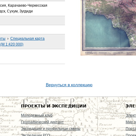
ссия, Карачаево-Черкесская
дск, Сухум, Зугдиди
рты
›
Специальная карта
(М 1:420 000)
Вернуться в коллекцию
ПРОЕКТЫ И ЭКСПЕДИЦИИ
ЭЛЕ
Молодежный клуб
Элект
Географический диктант
Мир г
Экспедиции и профильные смены
Порт
Экспедиции РГО
Проек