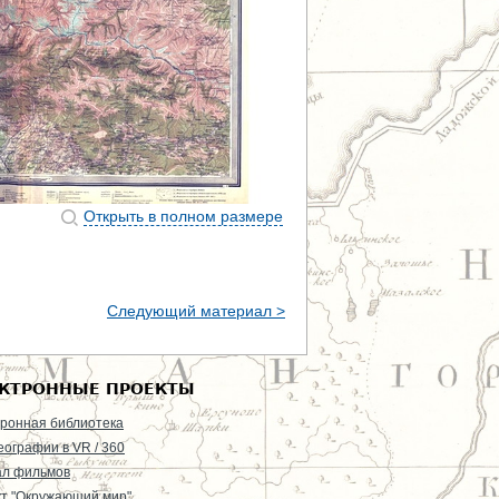
Открыть в полном размере
Следующий материал >
КТРОННЫЕ ПРОЕКТЫ
ронная библиотека
еографии в VR / 360
ал фильмов
т "Окружающий мир"