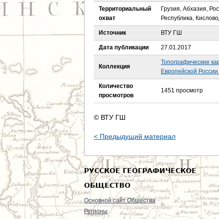
е
Территориальный
Грузия, Абхазия, Ро
охват
Республика, Кислово
с
Источник
ВТУ ГШ
ь
Дата публикации
27.01.2017
Топографические ка
Коллекция
Европейской России 
Количество
1451 просмотр
просмотров
© ВТУ ГШ
< Предыдущий материал
РУССКОЕ ГЕОГРАФИЧЕСКОЕ
ОБЩЕСТВО
Основной сайт Общества
Регионы