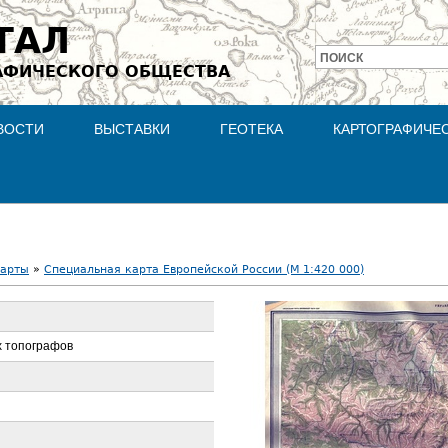
Jump to navigation
ТАЛ
ПОИСК
АФИЧЕСКОГО ОБЩЕСТВА
Форма
поиска
ВОСТИ
ВЫСТАВКИ
ГЕОТЕКА
КАРТОГРАФИЧЕ
карты
»
Специальная карта Европейской России (М 1:420 000)
х топографов