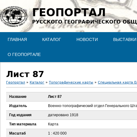
Jump to navigation
ГЕОПОРТАЛ
РУССКОГО ГЕОГРАФИЧЕСКОГО ОБЩ
ГЛАВНАЯ
КАТАЛОГ
НОВОСТИ
ВЫСТАВКИ
О ГЕОПОРТАЛЕ
Лист 87
Геопортал
»
Каталог
»
Топографические карты
»
Специальная карта Ев
В
Название
Лист 87
ы
Издатель
Военно-топографический отдел Генерального Шт
з
Год издания
датировано 1918
Тип материала
Карта
д
Масштаб
1 : 420 000