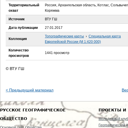
е
Территориальный
Россия, Архангельская область, Котлас, Сольвычег
охват
Коряжма
с
Источник
ВТУ ГШ
ь
Дата публикации
27.01.2017
Топографические карты
›
Специальная карта
Коллекция
Европейской России (М 1:420 000)
Количество
1441 просмотр
просмотров
© ВТУ ГШ
< Предыдущий материал
Ве
РУССКОЕ ГЕОГРАФИЧЕСКОЕ
ПРОЕКТЫ И
ОБЩЕСТВО
Молодежный клу
Географический д
Основной сайт Общества