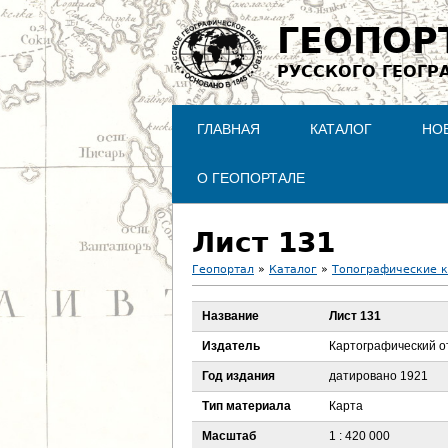
ГЕОПОР
РУССКОГО ГЕОГР
ГЛАВНАЯ
КАТАЛОГ
НО
О ГЕОПОРТАЛЕ
Лист 131
Геопортал
»
Каталог
»
Топографические 
В
Название
Лист 131
ы
Издатель
Картографический о
з
Год издания
датировано 1921
Тип материала
Карта
д
Масштаб
1 : 420 000