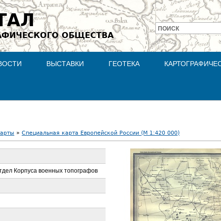
Jump to navigation
ТАЛ
ПОИСК
АФИЧЕСКОГО ОБЩЕСТВА
Форма
поиска
ВОСТИ
ВЫСТАВКИ
ГЕОТЕКА
КАРТОГРАФИЧЕ
карты
»
Специальная карта Европейской России (М 1:420 000)
тдел Корпуса военных топографов