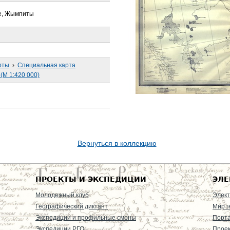
е, Жымпиты
рты
›
Специальная карта
(М 1:420 000)
Вернуться в коллекцию
ПРОЕКТЫ И ЭКСПЕДИЦИИ
ЭЛЕ
Молодежный клуб
Элект
Географический диктант
Мир г
Экспедиции и профильные смены
Порт
Экспедиции РГО
Проек