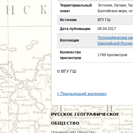
е
Территориальный
Эстония, Латвия, Та
охват
Балтийское море, о
с
Источник
ВТУ ГШ
ь
Дата публикации
06.04.2017
Топографические ка
Коллекция
Европейской России 
Количество
1789 просмотров
просмотров
© ВТУ ГШ
< Предыдущий материал
РУССКОЕ ГЕОГРАФИЧЕСКОЕ
ОБЩЕСТВО
Основной сайт Общества