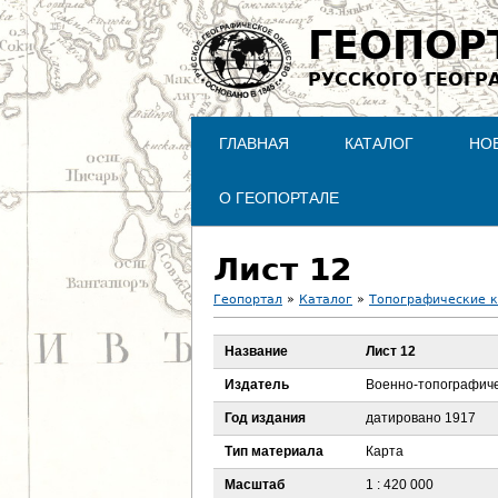
ГЕОПОР
РУССКОГО ГЕОГР
ГЛАВНАЯ
КАТАЛОГ
НО
О ГЕОПОРТАЛЕ
Лист 12
Геопортал
»
Каталог
»
Топографические 
В
Название
Лист 12
ы
Издатель
Военно-топографиче
з
Год издания
датировано 1917
Тип материала
Карта
д
Масштаб
1 : 420 000