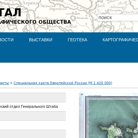
Jump to navigation
ТАЛ
ПОИСК
АФИЧЕСКОГО ОБЩЕСТВА
Форма
поиска
ВОСТИ
ВЫСТАВКИ
ГЕОТЕКА
КАРТОГРАФИЧЕ
карты
»
Специальная карта Европейской России (М 1:420 000)
ский отдел Генерального Штаба