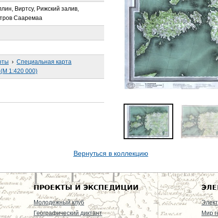
ллин, Виртсу, Рижский залив,
стров Сааремаа
рты
›
Специальная карта
(М 1:420 000)
Вернуться в коллекцию
ПРОЕКТЫ И ЭКСПЕДИЦИИ
ЭЛЕ
Молодежный клуб
Элект
Географический диктант
Мир г