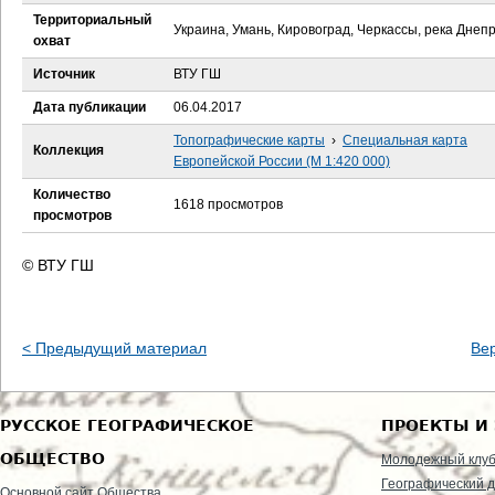
е
Территориальный
Украина, Умань, Кировоград, Черкассы, река Днеп
охват
с
Источник
ВТУ ГШ
ь
Дата публикации
06.04.2017
Топографические карты
›
Специальная карта
Коллекция
Европейской России (М 1:420 000)
Количество
1618 просмотров
просмотров
© ВТУ ГШ
< Предыдущий материал
Ве
РУССКОЕ ГЕОГРАФИЧЕСКОЕ
ПРОЕКТЫ И
ОБЩЕСТВО
Молодежный клу
Географический д
Основной сайт Общества