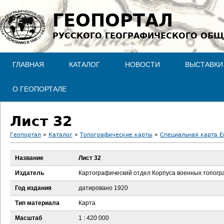
Jump to navigation
ГЕОПОРТАЛ
РУССКОГО ГЕОГРАФИЧЕСКОГО ОБЩ
ГЛАВНАЯ
КАТАЛОГ
НОВОСТИ
ВЫСТАВКИ
О ГЕОПОРТАЛЕ
Лист 32
Геопортал
»
Каталог
»
Топографические карты
»
Специальная карта Ев
В
Название
Лист 32
ы
Издатель
Картографический отдел Корпуса военных топог
з
Год издания
датировано 1920
Тип материала
Карта
д
Масштаб
1 : 420 000