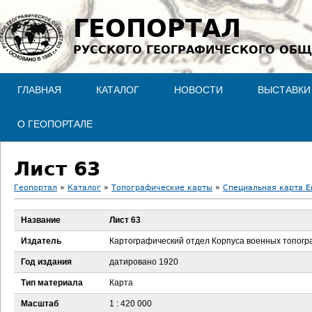
Jump to navigation
ГЕОПОРТАЛ
РУССКОГО ГЕОГРАФИЧЕСКОГО ОБЩ
ГЛАВНАЯ
КАТАЛОГ
НОВОСТИ
ВЫСТАВКИ
О ГЕОПОРТАЛЕ
Лист 63
Геопортал
»
Каталог
»
Топографические карты
»
Специальная карта Ев
В
Название
Лист 63
ы
Издатель
Картографический отдел Корпуса военных топог
з
Год издания
датировано 1920
Тип материала
Карта
д
Масштаб
1 : 420 000