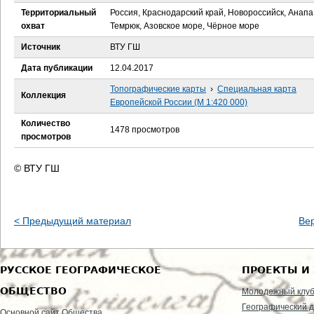
е
Территориальный
Россия, Краснодарский край, Новороссийск, Анапа
охват
Темрюк, Азовское море, Чёрное море
с
Источник
ВТУ ГШ
ь
Дата публикации
12.04.2017
Топографические карты
›
Специальная карта
Коллекция
Европейской России (М 1:420 000)
Количество
1478 просмотров
просмотров
© ВТУ ГШ
< Предыдущий материал
Ве
РУССКОЕ ГЕОГРАФИЧЕСКОЕ
ПРОЕКТЫ И
ОБЩЕСТВО
Молодежный клу
Географический д
Основной сайт Общества