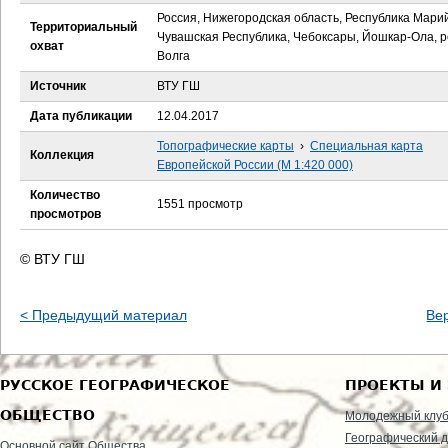
е
Россия, Нижегородская область, Республика Мари
Территориальный
Чувашская Республика, Чебоксары, Йошкар-Ола, р
с
охват
Волга
ь
Источник
ВТУ ГШ
Дата публикации
12.04.2017
Топографические карты
›
Специальная карта
Коллекция
Европейской России (М 1:420 000)
Количество
1551 просмотр
просмотров
© ВТУ ГШ
< Предыдущий материал
Ве
РУССКОЕ ГЕОГРАФИЧЕСКОЕ
ПРОЕКТЫ И
ОБЩЕСТВО
Молодежный клу
Географический д
Основной сайт Общества