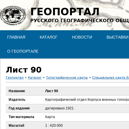
Jump to navigation
ГЕОПОРТАЛ
РУССКОГО ГЕОГРАФИЧЕСКОГО ОБЩ
ГЛАВНАЯ
КАТАЛОГ
НОВОСТИ
ВЫСТАВКИ
О ГЕОПОРТАЛЕ
Лист 90
Геопортал
»
Каталог
»
Топографические карты
»
Специальная карта Ев
В
Название
Лист 90
ы
Издатель
Картографический отдел Корпуса военных топог
з
Год издания
датировано 1921
Тип материала
Карта
д
Масштаб
1 : 420 000