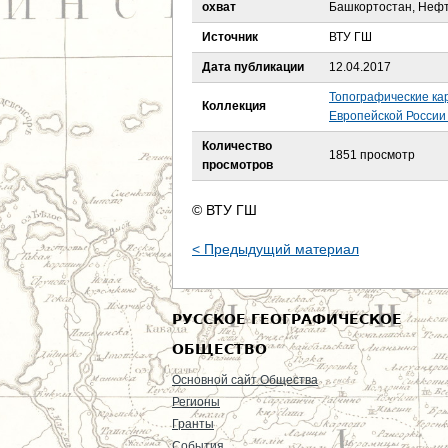
е
охват
Башкортостан, Нефт
Источник
ВТУ ГШ
с
Дата публикации
12.04.2017
ь
Топографические ка
Коллекция
Европейской России 
Количество
1851 просмотр
просмотров
© ВТУ ГШ
< Предыдущий материал
РУССКОЕ ГЕОГРАФИЧЕСКОЕ
ОБЩЕСТВО
Основной сайт Общества
Регионы
Гранты
События