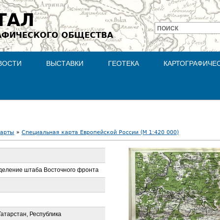
Jump to navigation
ТАЛ
ПОИСК
АФИЧЕСКОГО ОБЩЕСТВА
Форма
поиска
ВОСТИ
ВЫСТАВКИ
ГЕОТЕКА
КАРТОГРАФИЧЕ
карты
»
Специальная карта Европейской России (М 1:420 000)
деление штаба Восточного фронта
Татарстан, Республика