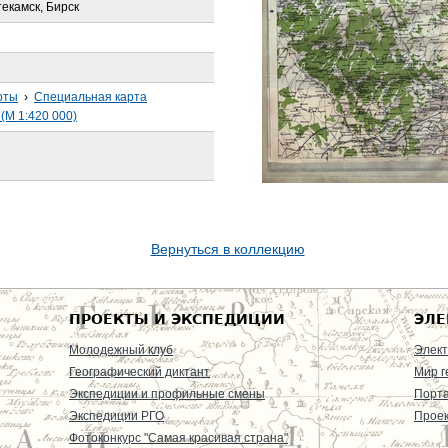
екамск, Бирск
рты
›
Специальная карта
(М 1:420 000)
Вернуться в коллекцию
ПРОЕКТЫ И ЭКСПЕДИЦИИ
ЭЛЕ
Молодежный клуб
Элект
Географический диктант
Мир г
Экспедиции и профильные смены
Порт
Экспедиции РГО
Проек
Фотоконкурс "Самая красивая страна"