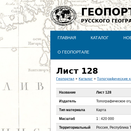
ГЕОПОР
РУССКОГО ГЕОГР
ГЛАВНАЯ
КАТАЛОГ
НО
О ГЕОПОРТАЛЕ
Лист 128
Геопортал
»
Каталог
»
Топографические 
В
Название
Лист 128
ы
Издатель
Топографическое от
з
Тип материала
Карта
Масштаб
1 : 420 000
д
Территориальный
Россия, Республика 