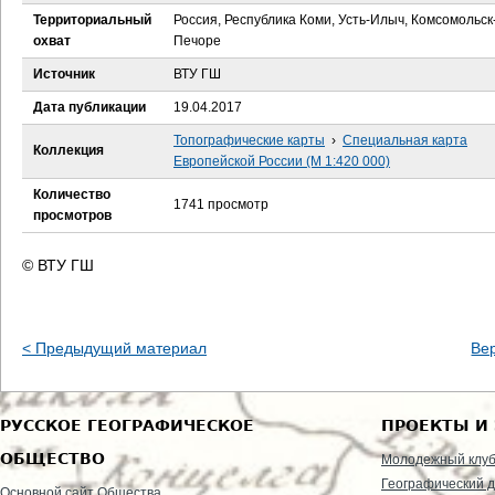
е
Территориальный
Россия, Республика Коми, Усть-Илыч, Комсомольск
охват
Печоре
с
Источник
ВТУ ГШ
ь
Дата публикации
19.04.2017
Топографические карты
›
Специальная карта
Коллекция
Европейской России (М 1:420 000)
Количество
1741 просмотр
просмотров
© ВТУ ГШ
< Предыдущий материал
Ве
РУССКОЕ ГЕОГРАФИЧЕСКОЕ
ПРОЕКТЫ И
ОБЩЕСТВО
Молодежный клу
Географический д
Основной сайт Общества