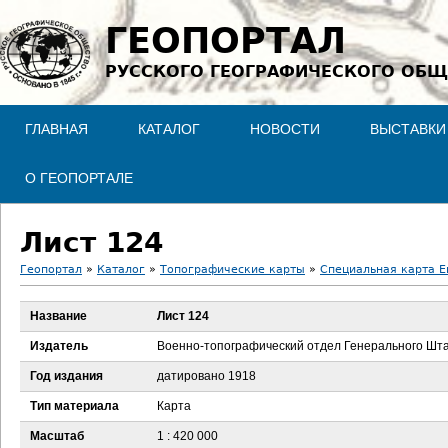
Jump to navigation
ГЕОПОРТАЛ
РУССКОГО ГЕОГРАФИЧЕСКОГО ОБЩ
ГЛАВНАЯ
КАТАЛОГ
НОВОСТИ
ВЫСТАВКИ
О ГЕОПОРТАЛЕ
Лист 124
Геопортал
»
Каталог
»
Топографические карты
»
Специальная карта Ев
В
Название
Лист 124
ы
Издатель
Военно-топографический отдел Генерального Шт
з
Год издания
датировано 1918
Тип материала
Карта
д
Масштаб
1 : 420 000