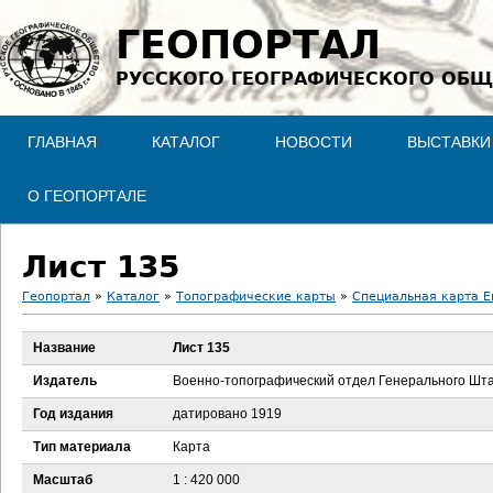
Jump to navigation
ГЕОПОРТАЛ
РУССКОГО ГЕОГРАФИЧЕСКОГО ОБЩ
ГЛАВНАЯ
КАТАЛОГ
НОВОСТИ
ВЫСТАВКИ
О ГЕОПОРТАЛЕ
Лист 135
Геопортал
»
Каталог
»
Топографические карты
»
Специальная карта Ев
В
Название
Лист 135
ы
Издатель
Военно-топографический отдел Генерального Шт
з
Год издания
датировано 1919
Тип материала
Карта
д
Масштаб
1 : 420 000