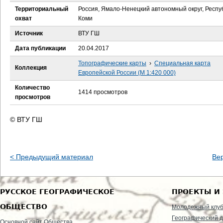
е
Территориальный
Россия, Ямало-Ненецкий автономный округ, Респу
охват
Коми
с
Источник
ВТУ ГШ
ь
Дата публикации
20.04.2017
Топографические карты
›
Специальная карта
Коллекция
Европейской России (М 1:420 000)
Количество
1414 просмотров
просмотров
© ВТУ ГШ
< Предыдущий материал
Ве
РУССКОЕ ГЕОГРАФИЧЕСКОЕ
ПРОЕКТЫ И
ОБЩЕСТВО
Молодежный клу
Географический д
Основной сайт Общества