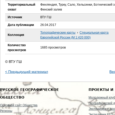
е
Территориальный
Финляндия, Турку, Сало, Хельсинки, Ботнический з
охват
Финский залив
с
Источник
ВТУ ГШ
ь
Дата публикации
26.04.2017
Топографические карты
›
Специальная карта
Коллекция
Европейской России (М 1:420 000)
Количество
1685 просмотров
просмотров
© ВТУ ГШ
< Предыдущий материал
Ве
РУССКОЕ ГЕОГРАФИЧЕСКОЕ
ПРОЕКТЫ И
ОБЩЕСТВО
Молодежный клу
Географический д
Основной сайт Общества
Экспедиции и пр
Регионы
Экспедиции РГО