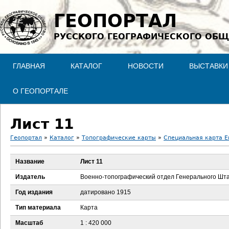
Jump to navigation
ГЕОПОРТАЛ
РУССКОГО ГЕОГРАФИЧЕСКОГО ОБЩ
ГЛАВНАЯ
КАТАЛОГ
НОВОСТИ
ВЫСТАВКИ
О ГЕОПОРТАЛЕ
Лист 11
Геопортал
»
Каталог
»
Топографические карты
»
Специальная карта Ев
В
Название
Лист 11
ы
Издатель
Военно-топографический отдел Генерального Шт
з
Год издания
датировано 1915
Тип материала
Карта
д
Масштаб
1 : 420 000