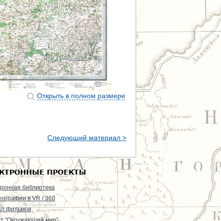
Открыть в полном размере
Следующий материал >
КТРОННЫЕ ПРОЕКТЫ
ронная библиотека
еографии в VR / 360
ал фильмов
т "Окружающий мир"