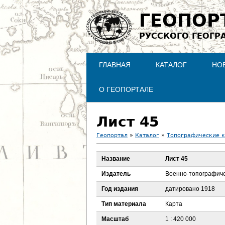
ГЕОПОР
РУССКОГО ГЕОГР
ГЛАВНАЯ
КАТАЛОГ
НО
О ГЕОПОРТАЛЕ
Лист 45
Геопортал
»
Каталог
»
Топографические 
В
Название
Лист 45
ы
Издатель
Военно-топографиче
з
Год издания
датировано 1918
Тип материала
Карта
д
Масштаб
1 : 420 000