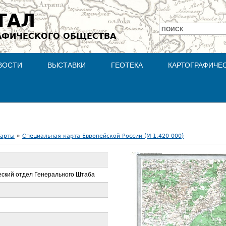
Jump to navigation
ТАЛ
ПОИСК
АФИЧЕСКОГО ОБЩЕСТВА
Форма
поиска
ВОСТИ
ВЫСТАВКИ
ГЕОТЕКА
КАРТОГРАФИЧЕ
карты
»
Специальная карта Европейской России (М 1:420 000)
ский отдел Генерального Штаба