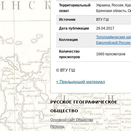
е
Территориальный
Украина, Россия, Ку
охват
Брянская область, О
с
Источник
ВТУ ГШ
ь
Дата публикации
26.04.2017
Топографические ка
Коллекция
Европейской России 
Количество
1660 просмотров
просмотров
© ВТУ ГШ
< Предыдущий материал
РУССКОЕ ГЕОГРАФИЧЕСКОЕ
ОБЩЕСТВО
Основной сайт Общества
Регионы