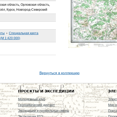
рская область, Орловская область,
рёл, Курск, Новгород-Северский
рты
›
Специальная карта
(М 1:420 000)
Вернуться в коллекцию
ПРОЕКТЫ И ЭКСПЕДИЦИИ
ЭЛЕ
Молодежный клуб
Элект
Географический диктант
Мир г
Экспедиции и профильные смены
Порт
Экспедиции РГО
Проек