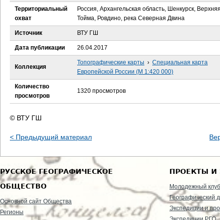
е
Территориальный
Россия, Архангельская область, Шенкурск, Верхня
охват
Тойма, Ровдино, река Северная Двина
с
Источник
ВТУ ГШ
ь
Дата публикации
26.04.2017
Топографические карты
›
Специальная карта
Коллекция
Европейской России (М 1:420 000)
Количество
1320 просмотров
просмотров
© ВТУ ГШ
< Предыдущий материал
Ве
РУССКОЕ ГЕОГРАФИЧЕСКОЕ
ПРОЕКТЫ И
ОБЩЕСТВО
Молодежный клу
Географический д
Основной сайт Общества
Экспедиции и пр
Регионы
Экспедиции РГО