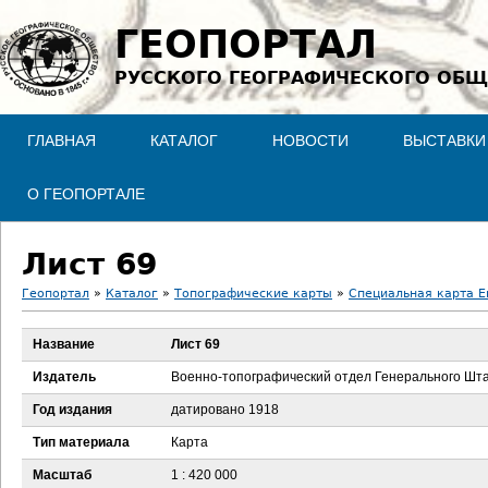
Jump to navigation
ГЕОПОРТАЛ
РУССКОГО ГЕОГРАФИЧЕСКОГО ОБЩ
ГЛАВНАЯ
КАТАЛОГ
НОВОСТИ
ВЫСТАВКИ
О ГЕОПОРТАЛЕ
Лист 69
Геопортал
»
Каталог
»
Топографические карты
»
Специальная карта Ев
В
Название
Лист 69
ы
Издатель
Военно-топографический отдел Генерального Шт
з
Год издания
датировано 1918
Тип материала
Карта
д
Масштаб
1 : 420 000