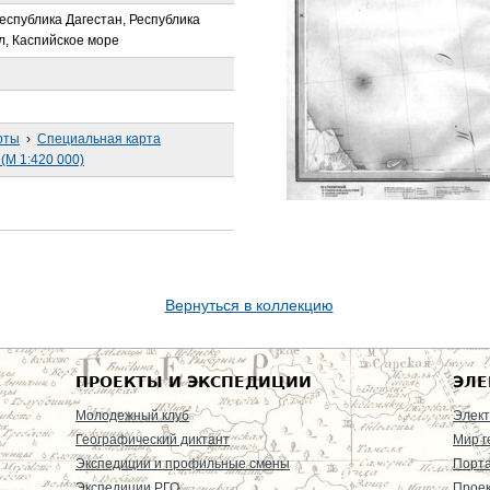
Республика Дагестан, Республика
л, Каспийское море
рты
›
Специальная карта
(М 1:420 000)
Вернуться в коллекцию
ПРОЕКТЫ И ЭКСПЕДИЦИИ
ЭЛЕ
Молодежный клуб
Элект
Географический диктант
Мир г
Экспедиции и профильные смены
Порт
Экспедиции РГО
Проек