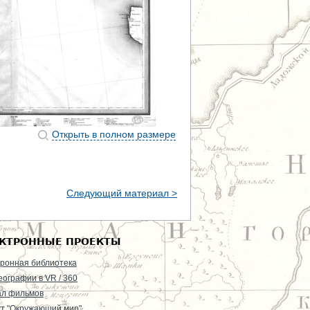
Открыть в полном размере
Следующий материал >
КТРОННЫЕ ПРОЕКТЫ
ронная библиотека
еографии в VR / 360
ал фильмов
т "Окружающий мир"