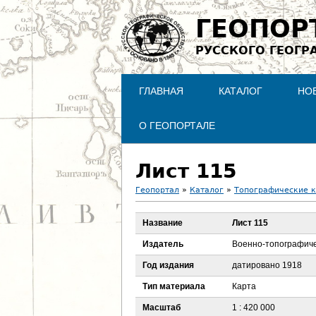
ГЕОПОР
РУССКОГО ГЕОГР
ГЛАВНАЯ
КАТАЛОГ
НО
О ГЕОПОРТАЛЕ
Лист 115
Геопортал
»
Каталог
»
Топографические 
В
Название
Лист 115
ы
Издатель
Военно-топографиче
з
Год издания
датировано 1918
Тип материала
Карта
д
Масштаб
1 : 420 000