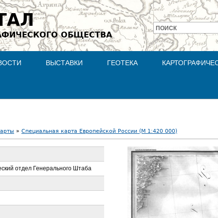
Jump to navigation
ТАЛ
ПОИСК
АФИЧЕСКОГО ОБЩЕСТВА
Форма
поиска
ВОСТИ
ВЫСТАВКИ
ГЕОТЕКА
КАРТОГРАФИЧЕ
карты
»
Специальная карта Европейской России (М 1:420 000)
ский отдел Генерального Штаба