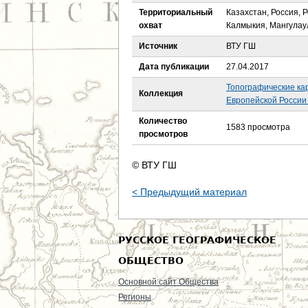
е
Территориальный
Казахстан, Россия, 
охват
Калмыкия, Мангулау
с
Источник
ВТУ ГШ
ь
Дата публикации
27.04.2017
Топографические ка
Коллекция
Европейской России 
Количество
1583 просмотра
просмотров
© ВТУ ГШ
< Предыдущий материал
РУССКОЕ ГЕОГРАФИЧЕСКОЕ
ОБЩЕСТВО
Основной сайт Общества
Регионы