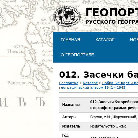
ГЕОПОР
РУССКОГО ГЕОГР
ГЛАВНАЯ
КАТАЛОГ
НО
О ГЕОПОРТАЛЕ
Геопортал
»
Каталог
»
Собрание карт и п
географический альбом 1941 - 1945
В
012. Засечки батарей пр
ы
Название
стереофотограмметричес
з
Авторы
Глухов, А.И., Шурховецкий, 
Издатель
Издательство Эксмо
д
Год