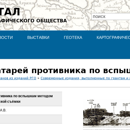
Jump to navigation
ТАЛ
ПОИСК
АФИЧЕСКОГО ОБЩЕСТВА
Форма
поиска
ВОСТИ
ВЫСТАВКИ
ГЕОТЕКА
КАРТОГРАФИЧЕ
ланов из изданий РГО
»
Современные издания, выполненные по грантам и
отивника по вспышкам методом
кой съёмки
А.В.