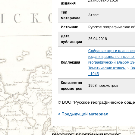
датировано 2016
е
издания
Тип
с
Атлас
материала
ь
Источник
Русское географическое о
Дата
26.04.2018
публикации
Собрание карт и планов и
издания, выполненные по 
Коллекция
географический альбом 19
Тематические атласы
›
Во
- 1945
Количество
1958 просмотров
просмотров
© ВОО "Русское географическое обще
< Предыдущий материал
РУССКОЕ ГЕОГРАФИЧЕСКОЕ