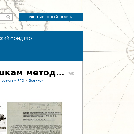
РАСШИРЕННЫЙ ПОИСК
СКИЙ ФОНД РГО
012. Засечки батарей противника по вспышкам методом стереофотограмметрической съёмки
 проектам РГО
»
Военно-