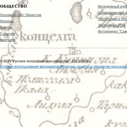
ОБЩЕСТВО
Молодежный клу
Географический д
Основной сайт Общества
Экспедиции и пр
Регионы
Экспедиции РГО
Гранты
Фотоконкурс "Сам
События
Контакты
© ВОО "Русское географическое общество", 2013-2026 г.
Условия использования материалов
Политика защиты и обработки персонал