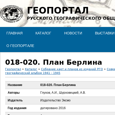
Jump to navigation
ГЕОПОРТАЛ
РУССКОГО ГЕОГРАФИЧЕСКОГО ОБЩ
ГЛАВНАЯ
КАТАЛОГ
НОВОСТИ
ВЫСТАВКИ
О ГЕОПОРТАЛЕ
018-020. План Берлина
Геопортал
»
Каталог
»
Собрание карт и планов из изданий РГО
»
Совр
географический альбом 1941 - 1945
В
Название
018-020. План Берлина
ы
Авторы
Глухов, А.И., Шурховецкий, А.В.
з
Издатель
Издательство Эксмо
д
Год издания
датировано 2016