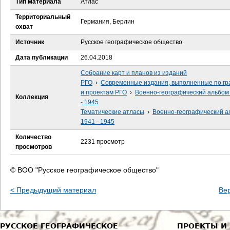
Тип материала
Атлас
е
Территориальный
Германия, Берлин
с
охват
Источник
Русское географическое общество
ь
Дата публикации
26.04.2018
Собрание карт и планов из изданий
РГО
›
Современные издания, выполненные по гр
и проектам РГО
›
Военно-географический альбом
Коллекция
- 1945
Тематические атласы
›
Военно-географический а
1941 - 1945
Количество
2231 просмотр
просмотров
© ВОО "Русское географическое общество"
< Предыдущий материал
Ве
РУССКОЕ ГЕОГРАФИЧЕСКОЕ
ПРОЕКТЫ И