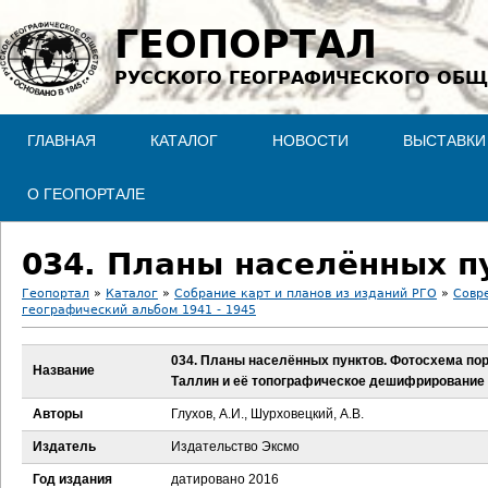
Jump to navigation
ГЕОПОРТАЛ
РУССКОГО ГЕОГРАФИЧЕСКОГО ОБЩ
ГЛАВНАЯ
КАТАЛОГ
НОВОСТИ
ВЫСТАВКИ
О ГЕОПОРТАЛЕ
Геопортал
»
Каталог
»
Собрание карт и планов из изданий РГО
»
Совр
географический альбом 1941 - 1945
В
034. Планы населённых пунктов. Фотосхема по
ы
Название
Таллин и её топографическое дешифрирование
з
Авторы
Глухов, А.И., Шурховецкий, А.В.
Издатель
Издательство Эксмо
д
Год издания
датировано 2016