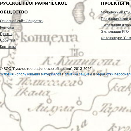
РУССКОЕ ГЕОГРАФИЧЕСКОЕ
ПРОЕКТЫ И
ОБЩЕСТВО
Молодежный клу
Географический д
Основной сайт Общества
Экспедиции и пр
Регионы
Экспедиции РГО
Гранты
Фотоконкурс "Сам
События
Контакты
© ВОО "Русское географическое общество", 2013-2026 г.
Условия использования материалов
Политика защиты и обработки персонал