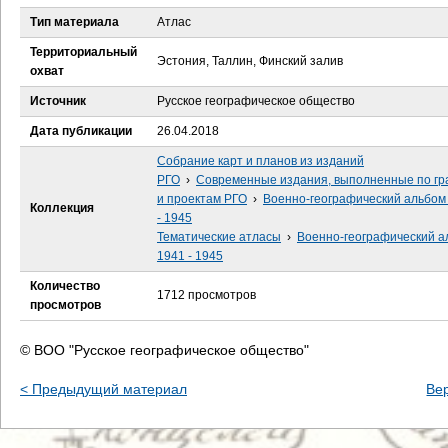
е
Тип материала
Атлас
с
Территориальный
Эстония, Таллин, Финский залив
охват
ь
Источник
Русское географическое общество
Дата публикации
26.04.2018
Собрание карт и планов из изданий
РГО
›
Современные издания, выполненные по гр
и проектам РГО
›
Военно-географический альбом
Коллекция
- 1945
Тематические атласы
›
Военно-географический а
1941 - 1945
Количество
1712 просмотров
просмотров
© ВОО "Русское географическое общество"
< Предыдущий материал
Ве