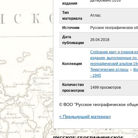
датировано 2016
е
издания
Тип
с
Атлас
материала
ь
Источник
Русское географическое о
Дата
26.04.2018
публикации
Собрание карт и планов и
издания, выполненные по 
Коллекция
географический альбом 19
Тематические атласы
›
Во
- 1945
Количество
1499 просмотров
просмотров
© ВОО "Русское географическое обще
< Предыдущий материал
РУССКОЕ ГЕОГРАФИЧЕСКОЕ