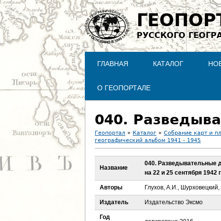
ГЕОПОР
РУССКОГО ГЕОГР
ГЛАВНАЯ
КАТАЛОГ
НО
О ГЕОПОРТАЛЕ
Геопортал
»
Каталог
»
Собрание карт и п
географический альбом 1941 - 1945
В
040. Разведывательные 
ы
Название
на 22 и 25 сентября 1942 г
з
Авторы
Глухов, А.И., Шурховецкий, 
Издатель
Издательство Эксмо
д
Год