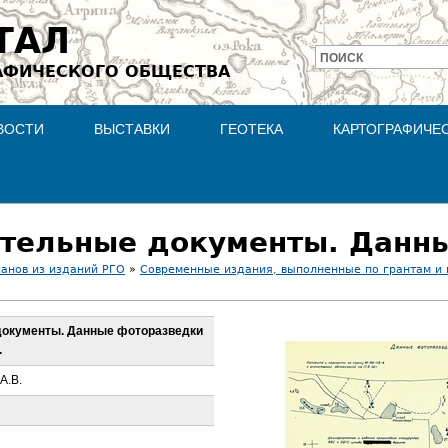
Jump to navigation
ТАЛ
ПОИСК
АФИЧЕСКОГО ОБЩЕСТВА
Форма
поиска
ВОСТИ
ВЫСТАВКИ
ГЕОТЕКА
КАРТОГРАФИЧЕ
ланов из изданий РГО
»
Современные издания, выполненные по грантам и
документы. Данные фоторазведки
.
А.В.