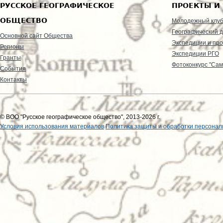
РУССКОЕ ГЕОГРАФИЧЕСКОЕ
ПРОЕКТЫ И
ОБЩЕСТВО
Молодежный клу
Географический д
Основной сайт Общества
Экспедиции и пр
Регионы
Экспедиции РГО
Гранты
Фотоконкурс "Сам
События
Контакты
© ВОО "Русское географическое общество", 2013-2026 г.
Условия использования материалов
Политика защиты и обработки персонал