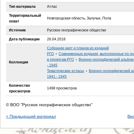
е
Тип материала
Атлас
с
Территориальный
Новгородская область, Залучье, Пола
охват
ь
Источник
Русское географическое общество
Дата публикации
26.04.2018
Собрание карт и планов из изданий
РГО
›
Современные издания, выполненные по гр
и проектам РГО
›
Военно-географический альбом
Коллекция
- 1945
Тематические атласы
›
Военно-географический а
1941 - 1945
Количество
1498 просмотров
просмотров
© ВОО "Русское географическое общество"
< Предыдущий материал
Ве