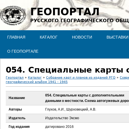
Jump to navigation
ГЕОПОРТАЛ
РУССКОГО ГЕОГРАФИЧЕСКОГО ОБЩ
ГЛАВНАЯ
КАТАЛОГ
НОВОСТИ
ВЫСТАВКИ
О ГЕОПОРТАЛЕ
Геопортал
»
Каталог
»
Собрание карт и планов из изданий РГО
»
Совр
географический альбом 1941 - 1945
В
054. Специальные карты с дополнительными
ы
Название
данными о местности. Схема автогужевых доро
з
Авторы
Глухов, А.И., Шурховецкий, А.В.
Издатель
Издательство Эксмо
д
Год издания
датировано 2016