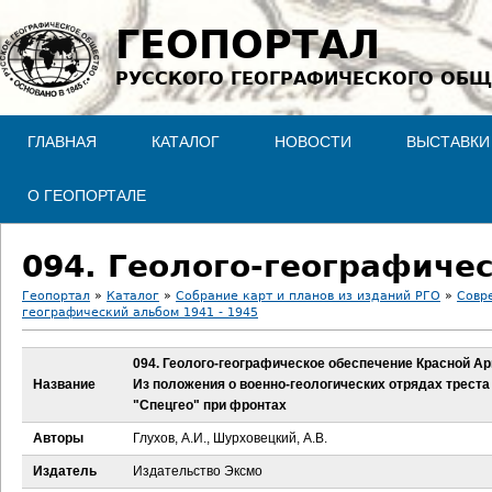
Jump to navigation
ГЕОПОРТАЛ
РУССКОГО ГЕОГРАФИЧЕСКОГО ОБЩ
ГЛАВНАЯ
КАТАЛОГ
НОВОСТИ
ВЫСТАВКИ
О ГЕОПОРТАЛЕ
Геопортал
»
Каталог
»
Собрание карт и планов из изданий РГО
»
Совр
географический альбом 1941 - 1945
В
094. Геолого-географическое обеспечение Красной Ар
ы
Название
Из положения о военно-геологических отрядах треста
"Спецгео" при фронтах
з
Авторы
Глухов, А.И., Шурховецкий, А.В.
д
Издатель
Издательство Эксмо