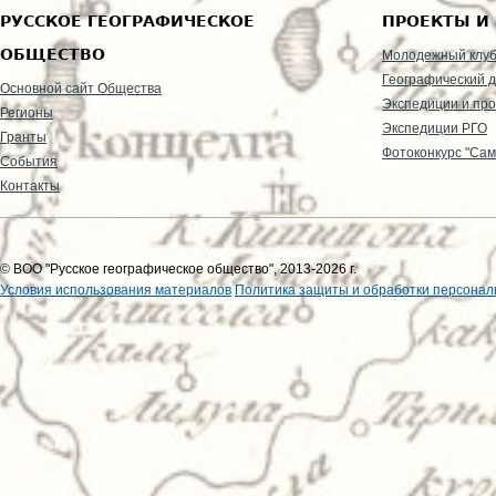
РУССКОЕ ГЕОГРАФИЧЕСКОЕ
ПРОЕКТЫ И
ОБЩЕСТВО
Молодежный клу
Географический д
Основной сайт Общества
Экспедиции и пр
Регионы
Экспедиции РГО
Гранты
Фотоконкурс "Сам
События
Контакты
© ВОО "Русское географическое общество", 2013-2026 г.
Условия использования материалов
Политика защиты и обработки персонал