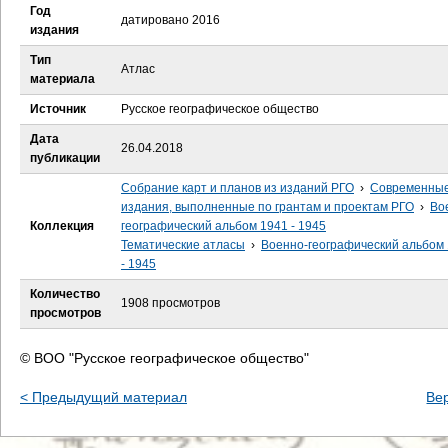
е
Год
датировано 2016
издания
с
Тип
Атлас
материала
ь
Источник
Русское географическое общество
Дата
26.04.2018
публикации
Собрание карт и планов из изданий РГО
›
Современны
издания, выполненные по грантам и проектам РГО
›
Во
Коллекция
географический альбом 1941 - 1945
Тематические атласы
›
Военно-географический альбом
- 1945
Количество
1908 просмотров
просмотров
© ВОО "Русское географическое общество"
< Предыдущий материал
Ве